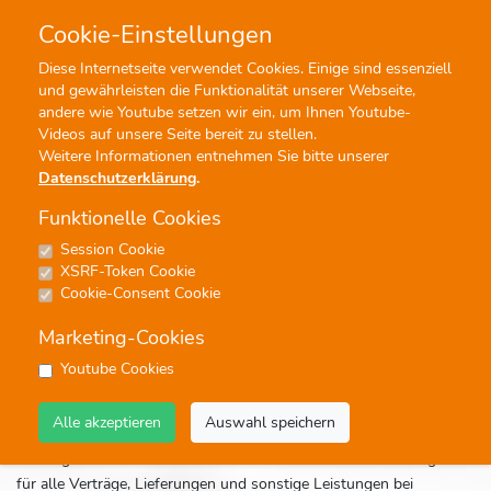
Cookie-Einstellungen
0
0
Diese Internetseite verwendet Cookies. Einige sind essenziell
und gewährleisten die Funktionalität unserer Webseite,
Profisuche
Menü
andere wie Youtube setzen wir ein, um Ihnen Youtube-
Videos auf unsere Seite bereit zu stellen.
Weitere Informationen entnehmen Sie bitte unserer
Datenschutzerklärung
.
Funktionelle Cookies
Session Cookie
Allgemeine
XSRF-Token Cookie
Cookie-Consent Cookie
Geschäftsbedingungen
Marketing-Cookies
der Firma MUSIKVERLAG
Youtube Cookies
SCHERBACHER KG
Alle akzeptieren
Auswahl speichern
Die folgenden ALLGEMEINEN GESCHÄFTSBEDINGUNGEN gelten
für alle Verträge, Lieferungen und sonstige Leistungen bei