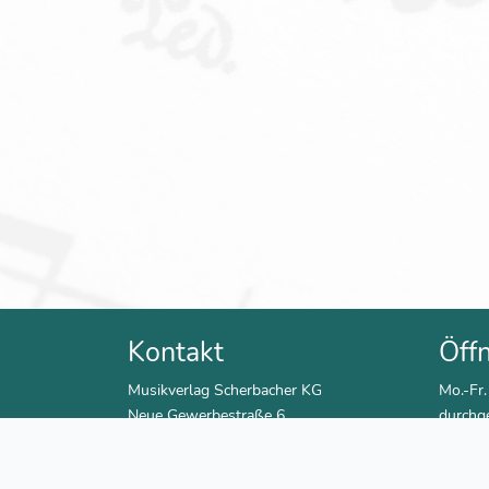
Kontakt
Öff
Musikverlag Scherbacher KG
Mo.-Fr.
Neue Gewerbestraße 6
durchg
72415 Grosselfingen
Sa. 9:3