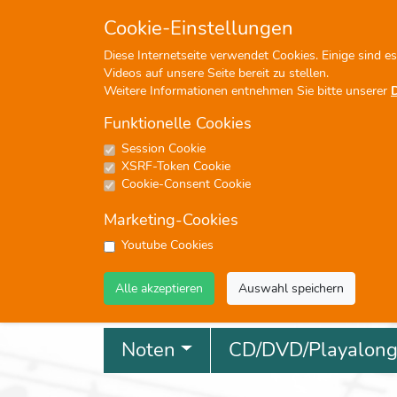
+49 (0)7476-913330
in
Cookie-Einstellungen
Diese Internetseite verwendet Cookies. Einige sind e
Videos auf unsere Seite bereit zu stellen.
Weitere Informationen entnehmen Sie bitte unserer
Funktionelle Cookies
Session Cookie
P
XSRF-Token Cookie
Cookie-Consent Cookie
Marketing-Cookies
Youtube Cookies
Profisuche
Alle akzeptieren
Auswahl speichern
Noten
CD/DVD/Playalon