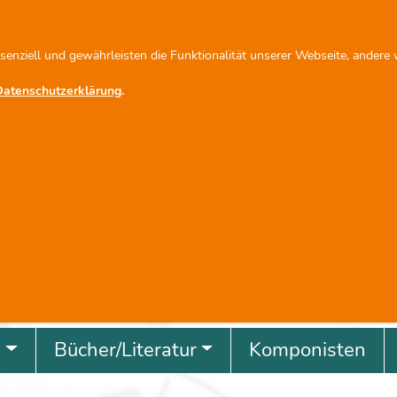
fo@scherbacher.de
Newsletter abonnieren
ssenziell und gewährleisten die Funktionalität unserer Webseite, andere
Datenschutzerklärung
.
revious
g
Bücher/Literatur
Komponisten