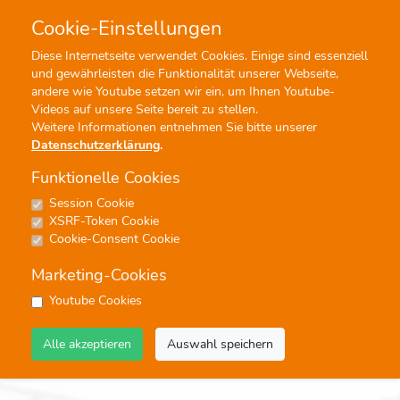
Cookie-Einstellungen
0
0
Diese Internetseite verwendet Cookies. Einige sind essenziell
und gewährleisten die Funktionalität unserer Webseite,
Profisuche
Menü
andere wie Youtube setzen wir ein, um Ihnen Youtube-
Videos auf unsere Seite bereit zu stellen.
Weitere Informationen entnehmen Sie bitte unserer
Datenschutzerklärung
.
Funktionelle Cookies
Menü Bücher/Literatur
Session Cookie
XSRF-Token Cookie
Cookie-Consent Cookie
Schulen
Marketing-Cookies
Youtube Cookies
Lehrbücher
Alle akzeptieren
Auswahl speichern
Bücher