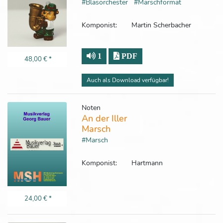
#Blasorchester
#Marschformat
Komponist:
Martin Scherbacher
1
PDF
48,00 €
*
Auch als Download verfügbar!
Noten
An der Iller
Marsch
#Marsch
Komponist:
Hartmann
24,00 €
*