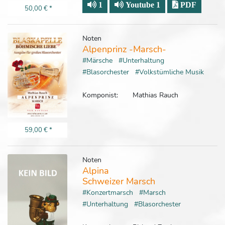
1
Youtube 1
PDF
50,00 €
*
Noten
Alpenprinz -Marsch-
#Märsche
#Unterhaltung
#Blasorchester
#Volkstümliche Musik
Komponist:
Mathias Rauch
59,00 €
*
Noten
Alpina
Schweizer Marsch
#Konzertmarsch
#Marsch
#Unterhaltung
#Blasorchester