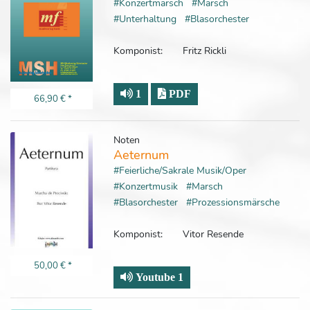
#Konzertmarsch
#Marsch
#Unterhaltung
#Blasorchester
Komponist:
Fritz Rickli
1
PDF
66,90 €
*
Noten
Aeternum
#Feierliche/Sakrale Musik/Oper
#Konzertmusik
#Marsch
#Blasorchester
#Prozessionsmärsche
Komponist:
Vitor Resende
50,00 €
*
Youtube 1