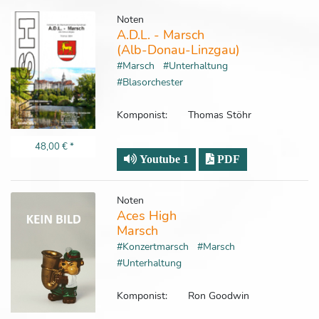
Noten
A.D.L. - Marsch
(Alb-Donau-Linzgau)
#Marsch
#Unterhaltung
#Blasorchester
Komponist:
Thomas Stöhr
48,00 €
*
Youtube 1
PDF
Noten
Aces High
Marsch
#Konzertmarsch
#Marsch
#Unterhaltung
Komponist:
Ron Goodwin