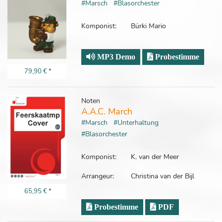
#Marsch
#Blasorchester
Komponist:
Bürki Mario
MP3 Demo
Probestimme
79,90 €
*
Noten
A.A.C. March
#Marsch
#Unterhaltung
#Blasorchester
Komponist:
K. van der Meer
Arrangeur:
Christina van der Bijl
65,95 €
*
Probestimme
PDF