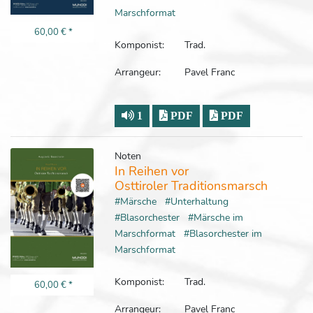
Marschformat
60,00 €
*
Komponist:
Trad.
Arrangeur:
Pavel Franc
1
PDF
PDF
Noten
In Reihen vor
Osttiroler Traditionsmarsch
#Märsche
#Unterhaltung
#Blasorchester
#Märsche im
Marschformat
#Blasorchester im
Marschformat
Komponist:
Trad.
60,00 €
*
Arrangeur:
Pavel Franc