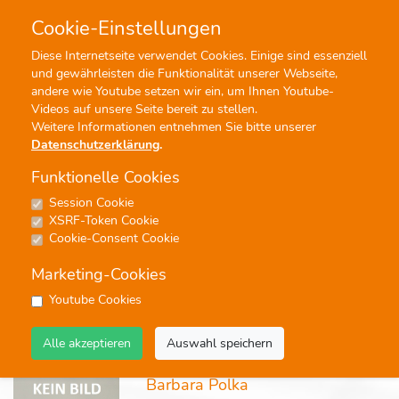
Cookie-Einstellungen
0
0
Diese Internetseite verwendet Cookies. Einige sind essenziell
und gewährleisten die Funktionalität unserer Webseite,
Profisuche
Menü
andere wie Youtube setzen wir ein, um Ihnen Youtube-
Videos auf unsere Seite bereit zu stellen.
Weitere Informationen entnehmen Sie bitte unserer
Datenschutzerklärung
.
Funktionelle Cookies
Session Cookie
Blasorchester im Marschformat
XSRF-Token Cookie
Cookie-Consent Cookie
6 Ergebnisse - Seite 1 von 1 - Treffer 1 von 6
Marketing-Cookies
keine
Youtube Cookies
Alle akzeptieren
Auswahl speichern
Noten
Barbara Polka