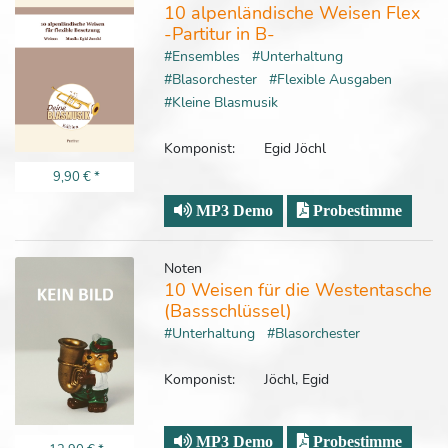
10 alpenländische Weisen Flex
-Partitur in B-
#Ensembles
#Unterhaltung
#Blasorchester
#Flexible Ausgaben
#Kleine Blasmusik
Komponist:
Egid Jöchl
9,90 €
*
MP3 Demo
Probestimme
Noten
10 Weisen für die Westentasche
(Bassschlüssel)
#Unterhaltung
#Blasorchester
Komponist:
Jöchl, Egid
MP3 Demo
Probestimme