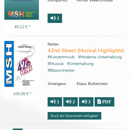
Komponist:
Alfred Weiersmüller
1
49,22 €
*
Noten
42nd Street (Musical Highlights)
#Konzertmusik
#Moderne Unterhaltung
#Musical
#Unterhaltung
#Blasorchester
Arrangeur:
Klaus Butterstein
105,00 €
*
1
2
3
PDF
Auch als Download verfügbar!