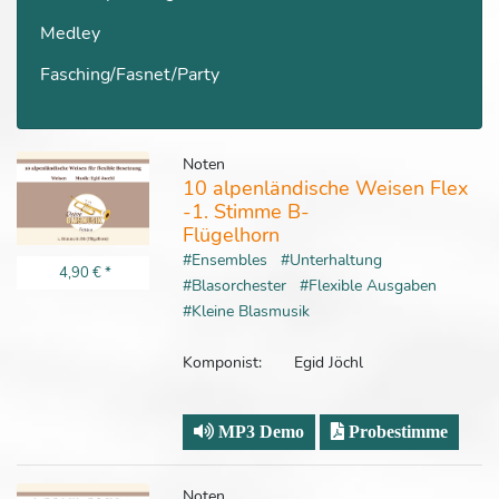
Medley
Fasching/Fasnet/Party
Noten
10 alpenländische Weisen Flex
-1. Stimme B-
Flügelhorn
#Ensembles
#Unterhaltung
4,90 €
*
#Blasorchester
#Flexible Ausgaben
#Kleine Blasmusik
Komponist:
Egid Jöchl
MP3 Demo
Probestimme
Noten