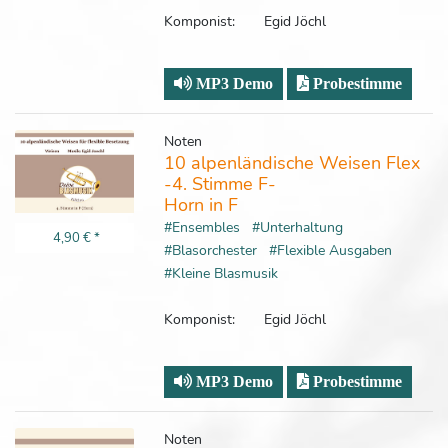
Komponist:
Egid Jöchl
MP3 Demo
Probestimme
Noten
10 alpenländische Weisen Flex
-4. Stimme F-
Horn in F
#Ensembles
#Unterhaltung
4,90 €
*
#Blasorchester
#Flexible Ausgaben
#Kleine Blasmusik
Komponist:
Egid Jöchl
MP3 Demo
Probestimme
Noten