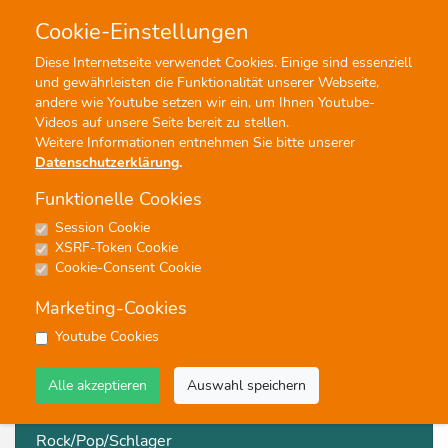
Cookie-Einstellungen
0
0
Diese Internetseite verwendet Cookies. Einige sind essenziell
und gewährleisten die Funktionalität unserer Webseite,
Profisuche
Menü
andere wie Youtube setzen wir ein, um Ihnen Youtube-
Videos auf unsere Seite bereit zu stellen.
Weitere Informationen entnehmen Sie bitte unserer
Datenschutzerklärung
.
Funktionelle Cookies
Session Cookie
Unterhaltung
XSRF-Token Cookie
Cookie-Consent Cookie
2395 Ergebnisse - Seite 1 von 120 - Treffer 1 von 20
Marketing-Cookies
Film/Musical
Youtube Cookies
Moderne Blasmusik
Alle akzeptieren
Auswahl speichern
Showtime
Rock/Pop/Schlager