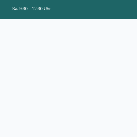
Sa. 9:30 - 12:30 Uhr
Social Media
Youtube Kanal
Facebook
Newsletter abonnieren
Rechtliches
Impressum
Datenschutzerklärung
AGB
Versand & Bezahlung
Alle Preise inklusive gesetzlicher Mehrwertsteuer.
*inkl. 7% MwSt.