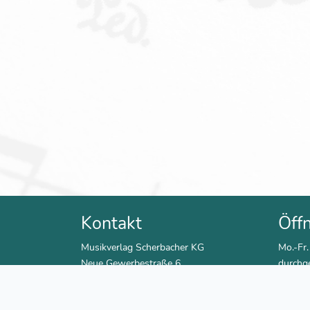
Kontakt
Öff
Musikverlag Scherbacher KG
Mo.-Fr.
Neue Gewerbestraße 6
durchg
72415 Grosselfingen
Sa. 9:3