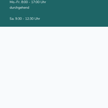
Mo.-Fr. 8:00 - 17:00 Uhr
durchgehend
Sa. 9:30 - 12:30 Uhr
Social Media
Youtube Kanal
Facebook
Newsletter abonnieren
Rechtliches
Impressum
Datenschutzerklärung
AGB
Versand & Bezahlung