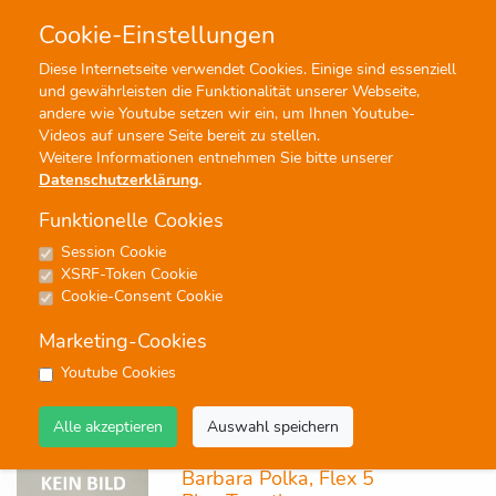
Cookie-Einstellungen
0
0
Diese Internetseite verwendet Cookies. Einige sind essenziell
und gewährleisten die Funktionalität unserer Webseite,
Profisuche
Menü
andere wie Youtube setzen wir ein, um Ihnen Youtube-
Videos auf unsere Seite bereit zu stellen.
Weitere Informationen entnehmen Sie bitte unserer
Datenschutzerklärung
.
Funktionelle Cookies
Session Cookie
Play Together Flex
XSRF-Token Cookie
Cookie-Consent Cookie
2 Ergebnisse - Seite 1 von 1 - Treffer 1 von 2
Marketing-Cookies
keine
Youtube Cookies
Alle akzeptieren
Auswahl speichern
Noten
Barbara Polka, Flex 5