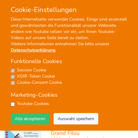
Cookie-Einstellungen
0
0
Diese Internetseite verwendet Cookies. Einige sind essenziell
und gewährleisten die Funktionalität unserer Webseite,
Profisuche
Menü
andere wie Youtube setzen wir ein, um Ihnen Youtube-
Videos auf unsere Seite bereit zu stellen.
Weitere Informationen entnehmen Sie bitte unserer
Datenschutzerklärung
.
Funktionelle Cookies
Session Cookie
Akkordeonorchester
XSRF-Token Cookie
Cookie-Consent Cookie
2 Ergebnisse - Seite 1 von 1 - Treffer 1 von 2
Marketing-Cookies
keine
Youtube Cookies
Alle akzeptieren
Auswahl speichern
Noten
Grand Filou