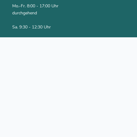
Mo.-Fr. 8:00 - 17:00 Uhr
durchgehend
Sa. 9:30 - 12:30 Uhr
Social Media
Youtube Kanal
Facebook
Newsletter abonnieren
Rechtliches
Impressum
Datenschutzerklärung
AGB
Versand & Bezahlung