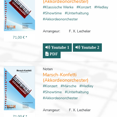
(Akkordeonorchester)
#Klassische Werke
#Konzert
#Medley
#Showtime
#Unterhaltung
#Akkordeonorchester
Arrangeur:
F. X. Lecheler
71,00 €
*
Youtube 1
Youtube 2
PDF
Noten
Marsch-Konfetti
(Akkordeonorchester)
#Konzert
#Märsche
#Medley
#Showtime
#Unterhaltung
#Akkordeonorchester
Arrangeur:
F. X. Lecheler
71,00 €
*