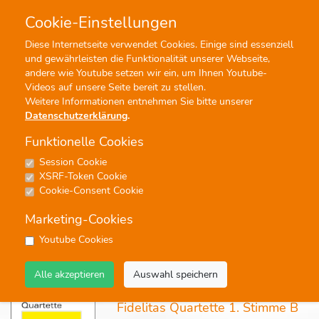
Cookie-Einstellungen
0
0
Diese Internetseite verwendet Cookies. Einige sind essenziell
und gewährleisten die Funktionalität unserer Webseite,
Profisuche
Menü
andere wie Youtube setzen wir ein, um Ihnen Youtube-
Videos auf unsere Seite bereit zu stellen.
Weitere Informationen entnehmen Sie bitte unserer
Datenschutzerklärung
.
Funktionelle Cookies
Session Cookie
Fidelitas Quartette
XSRF-Token Cookie
Cookie-Consent Cookie
16 Ergebnisse - Seite 1 von 1 - Treffer 1 von 16
Marketing-Cookies
keine
Youtube Cookies
Alle akzeptieren
Auswahl speichern
Noten
Fidelitas Quartette 1. Stimme B