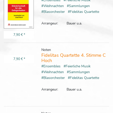
#Ensembles
#Feierliche Musik
#Weihnachten
#Sammlungen
#Blasorchester
#Fidelitas Quartette
Arrangeur:
Bauer u.a.
7,90 €
*
Noten
Fidelitas Quartette 4. Stimme C
7,90 €
*
Hoch
#Ensembles
#Feierliche Musik
#Weihnachten
#Sammlungen
#Blasorchester
#Fidelitas Quartette
Arrangeur:
Bauer u.a.