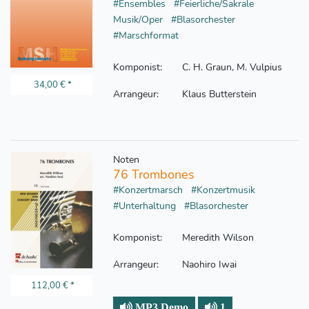
#Ensembles
#Feierliche/Sakrale
Musik/Oper
#Blasorchester
#Marschformat
Komponist:
C. H. Graun, M. Vulpius
34,00 €
*
Arrangeur:
Klaus Butterstein
Noten
76 Trombones
#Konzertmarsch
#Konzertmusik
#Unterhaltung
#Blasorchester
Komponist:
Meredith Wilson
Arrangeur:
Naohiro Iwai
112,00 €
*
MP3 Demo
1