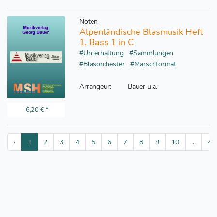
Noten
Alpenländische Blasmusik Heft
1, Bass 1 in C
#Unterhaltung
#Sammlungen
#Blasorchester
#Marschformat
Arrangeur:
Bauer u.a.
6,20 €
*
‹
1
2
3
4
5
6
7
8
9
10
...
47