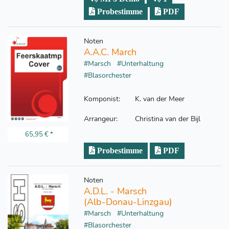
Probestimme
PDF
Noten
A.A.C. March
#Marsch
#Unterhaltung
#Blasorchester
Komponist:
K. van der Meer
Arrangeur:
Christina van der Bijl
65,95 €
*
Probestimme
PDF
Noten
A.D.L. - Marsch
(Alb-Donau-Linzgau)
#Marsch
#Unterhaltung
#Blasorchester