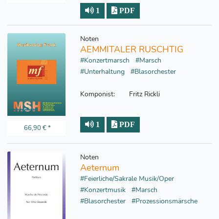
1
PDF
Noten
AEMMITALER RUSCHTIG
#Konzertmarsch
#Marsch
#Unterhaltung
#Blasorchester
Komponist:
Fritz Rickli
1
PDF
66,90 €
*
Noten
Aeternum
#Feierliche/Sakrale Musik/Oper
#Konzertmusik
#Marsch
#Blasorchester
#Prozessionsmärsche