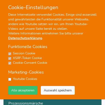
Cookie-Einstellungen
0
0
Diese Internetseite verwendet Cookies. Einige sind essenziell
und gewährleisten die Funktionalität unserer Webseite,
Profisuche
Menü
andere wie Youtube setzen wir ein, um Ihnen Youtube-
Videos auf unsere Seite bereit zu stellen.
Weitere Informationen entnehmen Sie bitte unserer
Datenschutzerklärung
.
Funktionelle Cookies
Session Cookie
Märsche
XSRF-Token Cookie
Cookie-Consent Cookie
949 Ergebnisse - Seite 1 von 48 - Treffer 1 von 20
Marketing-Cookies
Konzertmärsche
Youtube Cookies
Märsche
Alle akzeptieren
Auswahl speichern
Straßenmärsche
Prozessionsmärsche