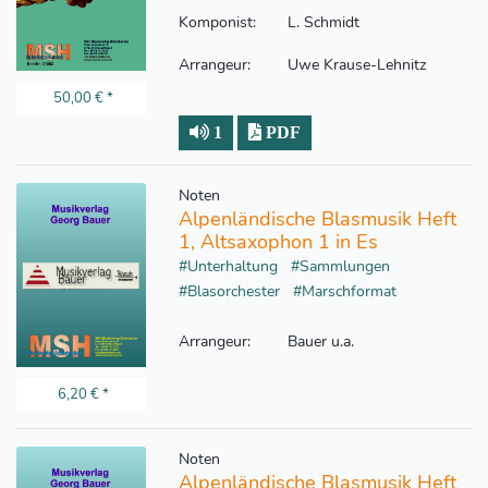
Komponist:
L. Schmidt
Arrangeur:
Uwe Krause-Lehnitz
50,00 €
*
1
PDF
Noten
Alpenländische Blasmusik Heft
1, Altsaxophon 1 in Es
#Unterhaltung
#Sammlungen
#Blasorchester
#Marschformat
Arrangeur:
Bauer u.a.
6,20 €
*
Noten
Alpenländische Blasmusik Heft