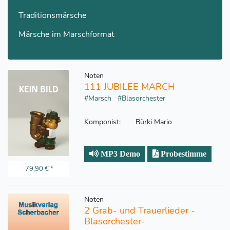
Traditionsmärsche
Märsche im Marschformat
Noten
111 JUBILEE MARCH
#Marsch
#Blasorchester
Komponist:
Bürki Mario
MP3 Demo
Probestimme
79,90 €
*
Noten
2 Grab- und Trauerlieder -
Blasorchester-