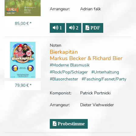
Arrangeur:
Adrian falk
85,00 €
*
1
2
PDF
Noten
Bierkapitän
Markus Becker & Richard Bier
#Moderne Blasmusik
#Rock/Pop/Schlager
#Unterhaltung
#Blasorchester
#Fasching/Fasnet/Party
79,90 €
*
Komponist:
Patrick Portnicki
Arrangeur:
Dieter Viehweider
Probestimme