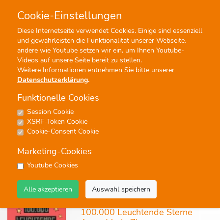
Cookie-Einstellungen
0
0
Diese Internetseite verwendet Cookies. Einige sind essenziell
und gewährleisten die Funktionalität unserer Webseite,
Profisuche
Menü
andere wie Youtube setzen wir ein, um Ihnen Youtube-
Videos auf unsere Seite bereit zu stellen.
Weitere Informationen entnehmen Sie bitte unserer
Datenschutzerklärung
.
Funktionelle Cookies
Session Cookie
Fasching/Fasnet/Party
XSRF-Token Cookie
Cookie-Consent Cookie
59 Ergebnisse - Seite 1 von 3 - Treffer 1 von 20
Marketing-Cookies
keine
Youtube Cookies
Alle akzeptieren
Auswahl speichern
Noten
100.000 Leuchtende Sterne