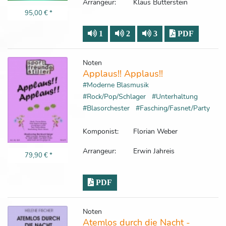
Arrangeur:
Klaus Butterstein
95,00 €
*
1
2
3
PDF
Noten
Applaus!! Applaus!!
#Moderne Blasmusik
#Rock/Pop/Schlager
#Unterhaltung
#Blasorchester
#Fasching/Fasnet/Party
Komponist:
Florian Weber
Arrangeur:
Erwin Jahreis
79,90 €
*
PDF
Noten
Atemlos durch die Nacht -