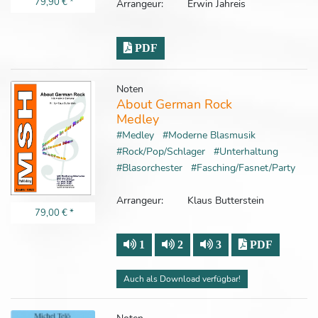
79,90 €
*
Arrangeur:
Erwin Jahreis
PDF
Noten
About German Rock
Medley
#Medley
#Moderne Blasmusik
#Rock/Pop/Schlager
#Unterhaltung
#Blasorchester
#Fasching/Fasnet/Party
Arrangeur:
Klaus Butterstein
79,00 €
*
1
2
3
PDF
Auch als Download verfügbar!