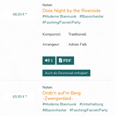
Noten
Dixie Night by the Riverside
48,00 €
*
#Moderne Blasmusik
#Blasorchester
#Fasching/Fasnet/Party
Komponist:
Traditionell
Arrangeur:
Adrian Falk
1
PDF
Auch als Download verfügbar!
Noten
Drob'n auf'm Berg
69,90 €
*
-Zwergenlied-
#Moderne Blasmusik
#Unterhaltung
#Blasorchester
#Fasching/Fasnet/Party