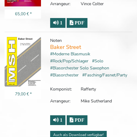
Arrangeur:
Vince Colter
65,00 €
*
1
PDF
Noten
Baker Street
#Moderne Blasmusik
#Rock/Pop/Schlager
#Solo
#Blasorchester Solo Saxophon
#Blasorchester
#Fasching/Fasnet/Party
Komponist:
Rafferty
79,00 €
*
Arrangeur:
Mike Sutherland
1
PDF
Auch als Download verfügbar!