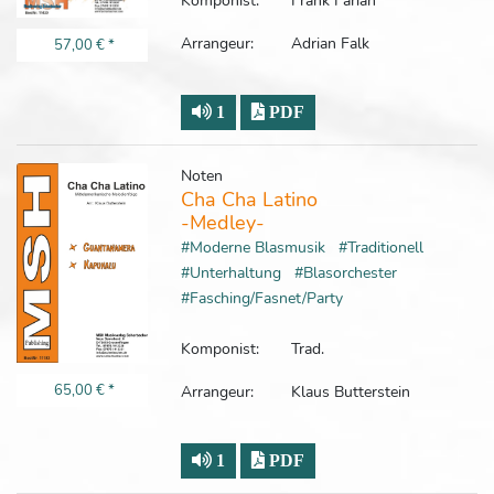
Komponist:
Frank Farian
Arrangeur:
Adrian Falk
57,00 €
*
1
PDF
Noten
Cha Cha Latino
-Medley-
#Moderne Blasmusik
#Traditionell
#Unterhaltung
#Blasorchester
#Fasching/Fasnet/Party
Komponist:
Trad.
Arrangeur:
Klaus Butterstein
65,00 €
*
1
PDF