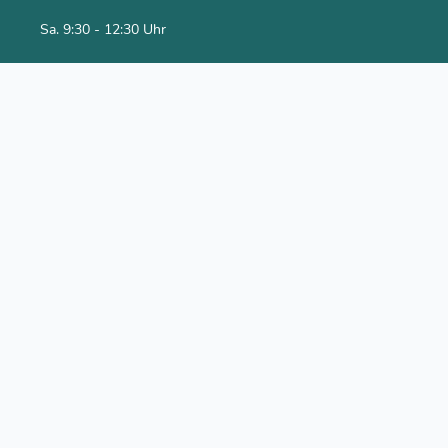
Sa. 9:30 - 12:30 Uhr
Social Media
Youtube Kanal
Facebook
Newsletter abonnieren
Rechtliches
Impressum
Datenschutzerklärung
AGB
Versand & Bezahlung
Alle Preise inklusive gesetzlicher Mehrwertsteuer.
*inkl. 7% MwSt.