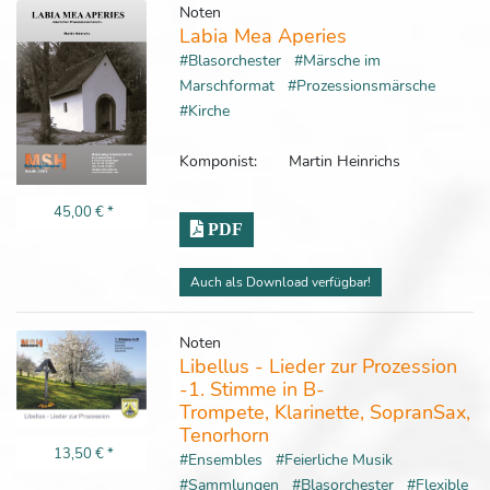
Noten
Labia Mea Aperies
#Blasorchester
#Märsche im
Marschformat
#Prozessionsmärsche
#Kirche
Komponist:
Martin Heinrichs
45,00 €
*
PDF
Auch als Download verfügbar!
Noten
Libellus - Lieder zur Prozession
-1. Stimme in B-
Trompete, Klarinette, SopranSax,
Tenorhorn
13,50 €
*
#Ensembles
#Feierliche Musik
#Sammlungen
#Blasorchester
#Flexible