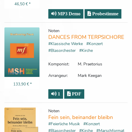
46,50 €
*
MP3 Demo
Probestimme
Noten
DANCES FROM TERPSICHORE
#Klassische Werke
#Konzert
#Blasorchester
#Kirche
Komponist:
M. Praetorius
Arrangeur:
Mark Keegan
133,90 €
*
1
PDF
Noten
Fein sein, beinander bleibn
#Feierliche Musik
#Konzert
#Blasorchester
#Kirche
#Marschformat