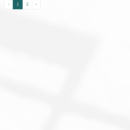
‹
1
2
›