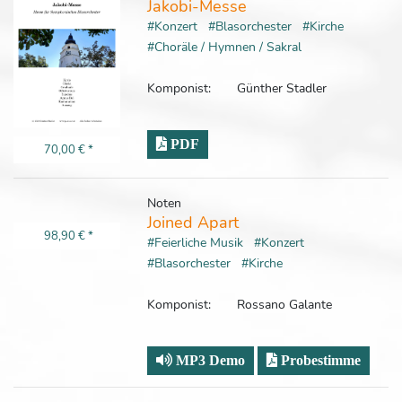
Jakobi-Messe
#Konzert
#Blasorchester
#Kirche
#Choräle / Hymnen / Sakral
Komponist:
Günther Stadler
PDF
70,00 €
*
Noten
Joined Apart
98,90 €
*
#Feierliche Musik
#Konzert
#Blasorchester
#Kirche
Komponist:
Rossano Galante
MP3 Demo
Probestimme