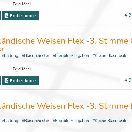
Egid Jöchl
4,9
Probestimme
ländische Weisen Flex -3. Stimme 
on
terhaltung
#Blasorchester
#Flexible Ausgaben
#Kleine Blasmusik
Egid Jöchl
4,9
Probestimme
ländische Weisen Flex -3. Stimme 
terhaltung
#Blasorchester
#Flexible Ausgaben
#Kleine Blasmusik