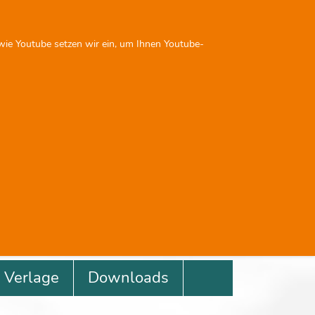
Sie sind nicht angemeldet
 wie Youtube setzen wir ein, um Ihnen Youtube-
Next
Previous
Next
0
0
Verlage
Downloads