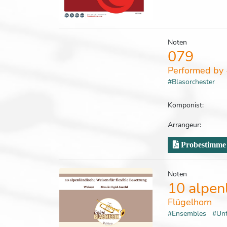
Noten
079
Performed by 
#Blasorchester
Komponist:
Arrangeur:
Probestimme
Noten
10 alpen
Flügelhorn
#Ensembles
#Un