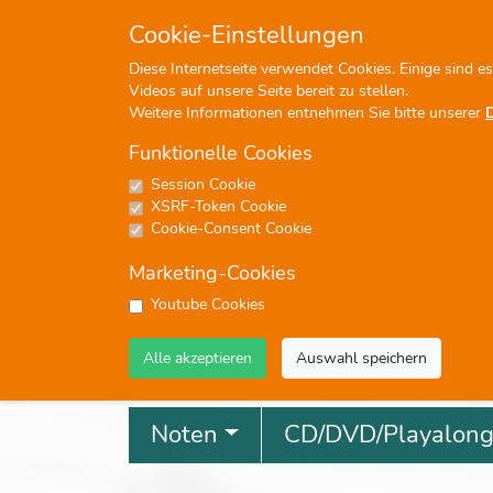
+49 (0)7476-913330
in
Cookie-Einstellungen
Diese Internetseite verwendet Cookies. Einige sind e
Videos auf unsere Seite bereit zu stellen.
Weitere Informationen entnehmen Sie bitte unserer
Funktionelle Cookies
Session Cookie
P
XSRF-Token Cookie
Cookie-Consent Cookie
Marketing-Cookies
Youtube Cookies
Profisuche
Alle akzeptieren
Auswahl speichern
Noten
CD/DVD/Playalon