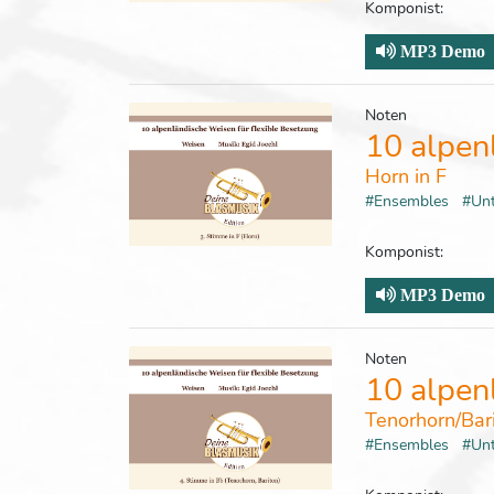
Komponist:
MP3 Demo
Noten
10 alpen
Horn in F
#Ensembles
#Un
Komponist:
MP3 Demo
Noten
10 alpen
Tenorhorn/Bar
#Ensembles
#Un