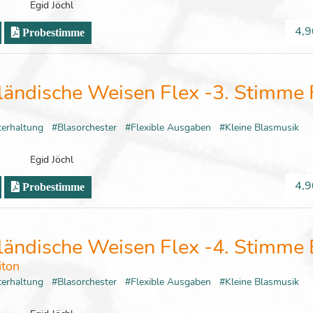
Egid Jöchl
4,9
Probestimme
ländische Weisen Flex -3. Stimme 
terhaltung
#Blasorchester
#Flexible Ausgaben
#Kleine Blasmusik
Egid Jöchl
4,9
Probestimme
ländische Weisen Flex -4. Stimme 
iton
terhaltung
#Blasorchester
#Flexible Ausgaben
#Kleine Blasmusik