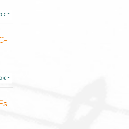
0 €
*
C-
0 €
*
Es-