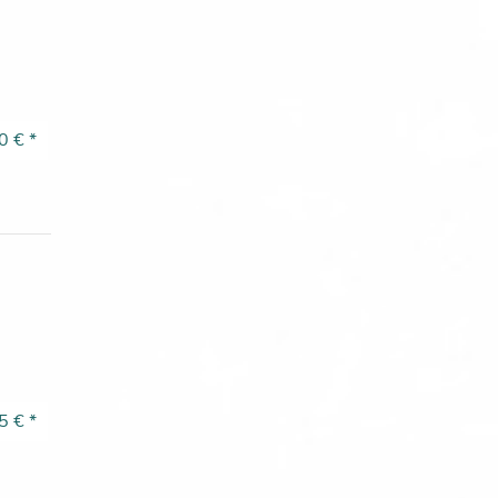
0 €
*
5 €
*