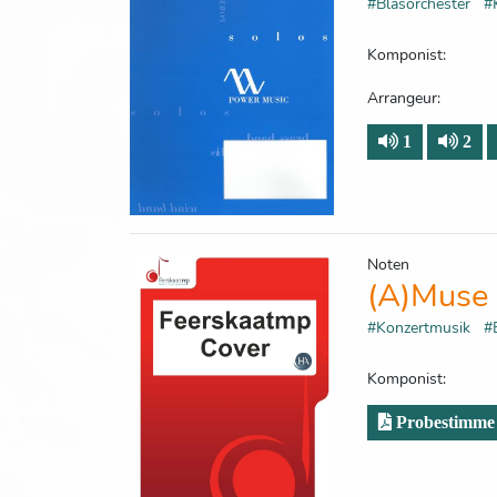
#Blasorchester
#
Komponist:
Arrangeur:
1
2
Noten
(A)Muse
#Konzertmusik
#
Komponist:
Probestimme