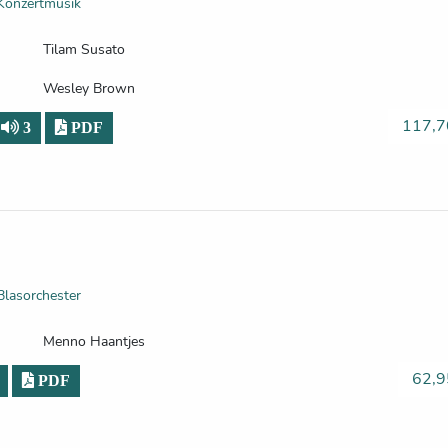
Konzertmusik
Tilam Susato
Wesley Brown
117,7
3
PDF
Blasorchester
Menno Haantjes
62,9
PDF