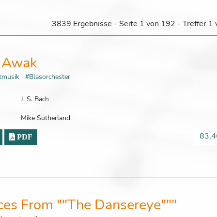
3839 Ergebnisse - Seite 1 von 192 - Treffer 1
s Awak
rtmusik
#Blasorchester
J. S. Bach
Mike Sutherland
83,4
PDF
ces From ""The Dansereye"""