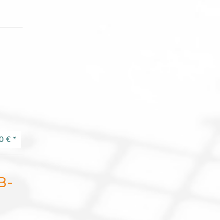
0 €
*
B-