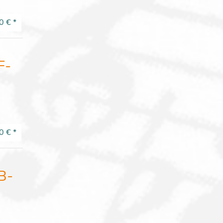
0 €
*
F-
0 €
*
B-