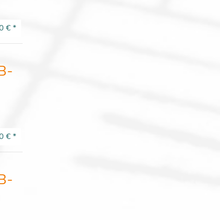
0 €
*
B-
0 €
*
B-