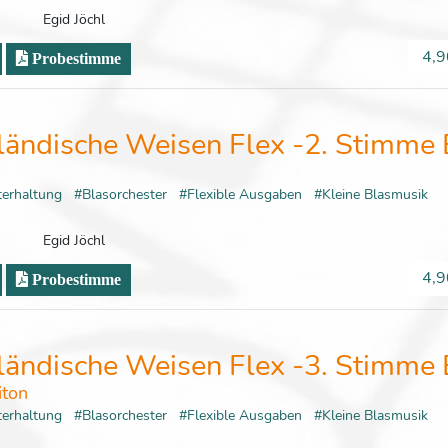
Egid Jöchl
4,9
Probestimme
ländische Weisen Flex -2. Stimme 
terhaltung
#Blasorchester
#Flexible Ausgaben
#Kleine Blasmusik
Egid Jöchl
4,9
Probestimme
ländische Weisen Flex -3. Stimme 
iton
terhaltung
#Blasorchester
#Flexible Ausgaben
#Kleine Blasmusik