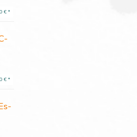
0 €
*
C-
0 €
*
Es-