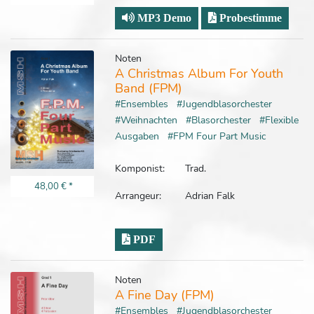
MP3 Demo
Probestimme
Noten
A Christmas Album For Youth
Band (FPM)
#Ensembles
#Jugendblasorchester
#Weihnachten
#Blasorchester
#Flexible
Ausgaben
#FPM Four Part Music
Komponist:
Trad.
48,00 €
*
Arrangeur:
Adrian Falk
PDF
Noten
A Fine Day (FPM)
#Ensembles
#Jugendblasorchester