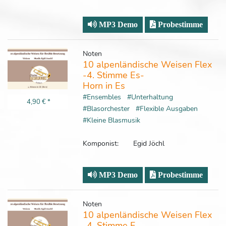
MP3 Demo
Probestimme
Noten
10 alpenländische Weisen Flex
-4. Stimme Es-
Horn in Es
#Ensembles
#Unterhaltung
4,90 €
*
#Blasorchester
#Flexible Ausgaben
#Kleine Blasmusik
Komponist:
Egid Jöchl
MP3 Demo
Probestimme
Noten
10 alpenländische Weisen Flex
-4. Stimme F-