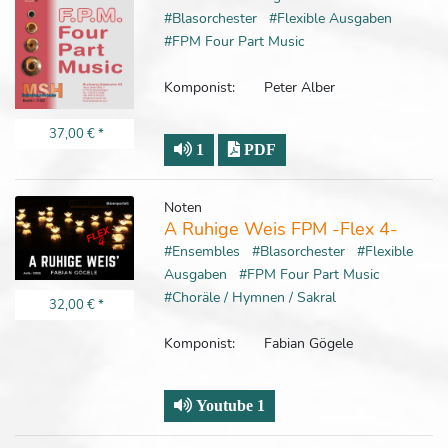
#Blasorchester
#Flexible Ausgaben
#FPM Four Part Music
Komponist:
Peter Alber
37,00 €
*
1
PDF
Noten
A Ruhige Weis FPM -Flex 4-
#Ensembles
#Blasorchester
#Flexible
Ausgaben
#FPM Four Part Music
#Choräle / Hymnen / Sakral
32,00 €
*
Komponist:
Fabian Gögele
Youtube 1