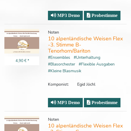
MP3 Demo
Probestimme
Noten
10 alpenländische Weisen Flex
-3. Stimme B-
Tenorhorn/Bariton
#Ensembles
#Unterhaltung
4,90 €
*
#Blasorchester
#Flexible Ausgaben
#Kleine Blasmusik
Komponist:
Egid Jöchl
MP3 Demo
Probestimme
Noten
10 alpenländische Weisen Flex