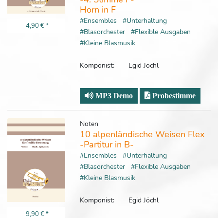
Horn in F
#Ensembles
#Unterhaltung
4,90 €
*
#Blasorchester
#Flexible Ausgaben
#Kleine Blasmusik
Komponist:
Egid Jöchl
MP3 Demo
Probestimme
Noten
10 alpenländische Weisen Flex
-Partitur in B-
#Ensembles
#Unterhaltung
#Blasorchester
#Flexible Ausgaben
#Kleine Blasmusik
Komponist:
Egid Jöchl
9,90 €
*