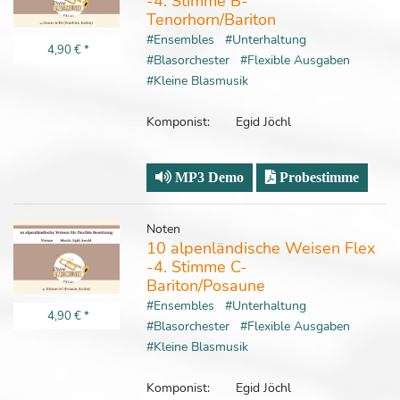
-4. Stimme B-
Tenorhorn/Bariton
#Ensembles
#Unterhaltung
4,90 €
*
#Blasorchester
#Flexible Ausgaben
#Kleine Blasmusik
Komponist:
Egid Jöchl
MP3 Demo
Probestimme
Noten
10 alpenländische Weisen Flex
-4. Stimme C-
Bariton/Posaune
#Ensembles
#Unterhaltung
4,90 €
*
#Blasorchester
#Flexible Ausgaben
#Kleine Blasmusik
Komponist:
Egid Jöchl