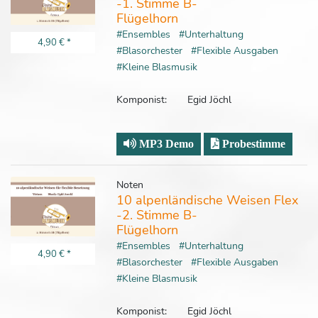
-1. Stimme B-
Flügelhorn
#Ensembles
#Unterhaltung
4,90 €
*
#Blasorchester
#Flexible Ausgaben
#Kleine Blasmusik
Komponist:
Egid Jöchl
MP3 Demo
Probestimme
Noten
10 alpenländische Weisen Flex
-2. Stimme B-
Flügelhorn
#Ensembles
#Unterhaltung
4,90 €
*
#Blasorchester
#Flexible Ausgaben
#Kleine Blasmusik
Komponist:
Egid Jöchl