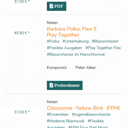
37,00 €
*
PDF
Noten
Barbara Polka, Flex 5
49,90 €
*
Play Together
#Polka
#Unterhaltung
#Blasorchester
#Flexible Ausgaben
#Play Together Flex
#Blasorchester im Marschformat
Komponist:
Peter Alber
Probestimme
Noten
Chouconne -Yellow Bird- (FPM)
37,00 €
*
#Ensembles
#Jugendblasorchester
#Moderne Blasmusik
#Flexible
Ausgaben
#FPM Four Part Music