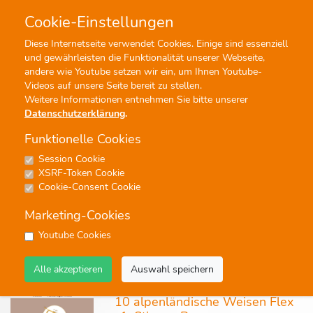
Cookie-Einstellungen
0
0
Diese Internetseite verwendet Cookies. Einige sind essenziell
und gewährleisten die Funktionalität unserer Webseite,
Profisuche
Menü
andere wie Youtube setzen wir ein, um Ihnen Youtube-
Videos auf unsere Seite bereit zu stellen.
Weitere Informationen entnehmen Sie bitte unserer
Datenschutzerklärung
.
Funktionelle Cookies
Session Cookie
Flexible Ausgaben
XSRF-Token Cookie
Cookie-Consent Cookie
101 Ergebnisse - Seite 1 von 6 - Treffer 1 von 20
Marketing-Cookies
keine
Youtube Cookies
Alle akzeptieren
Auswahl speichern
Noten
10 alpenländische Weisen Flex