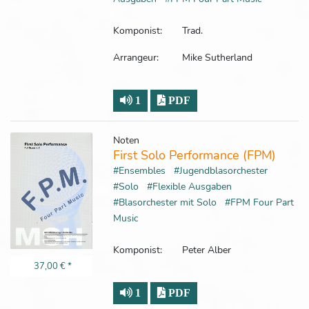
Komponist:
Trad.
Arrangeur:
Mike Sutherland
1
PDF
Noten
First Solo Performance (FPM)
#Ensembles
#Jugendblasorchester
#Solo
#Flexible Ausgaben
#Blasorchester mit Solo
#FPM Four Part
Music
Komponist:
Peter Alber
37,00 €
*
1
PDF