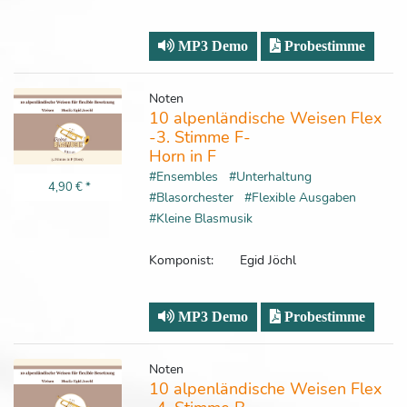
MP3 Demo
Probestimme
Noten
10 alpenländische Weisen Flex
-3. Stimme F-
Horn in F
#Ensembles
#Unterhaltung
4,90 €
*
#Blasorchester
#Flexible Ausgaben
#Kleine Blasmusik
Komponist:
Egid Jöchl
MP3 Demo
Probestimme
Noten
10 alpenländische Weisen Flex