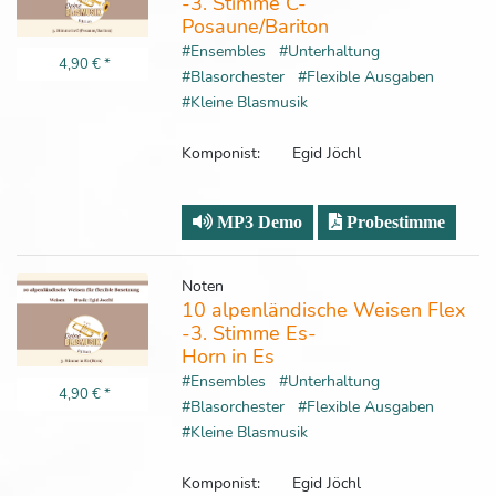
-3. Stimme C-
Posaune/Bariton
#Ensembles
#Unterhaltung
4,90 €
*
#Blasorchester
#Flexible Ausgaben
#Kleine Blasmusik
Komponist:
Egid Jöchl
MP3 Demo
Probestimme
Noten
10 alpenländische Weisen Flex
-3. Stimme Es-
Horn in Es
#Ensembles
#Unterhaltung
4,90 €
*
#Blasorchester
#Flexible Ausgaben
#Kleine Blasmusik
Komponist:
Egid Jöchl