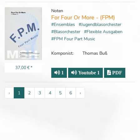
Noten
For Four Or More - (FPM)
#Ensembles
#Jugendblasorchester
#Blasorchester
#Flexible Ausgaben
#FPM Four Part Music
Komponist:
Thomas Buß
37,00 €
*
1
Youtube 1
PDF
‹
1
2
3
4
5
6
›