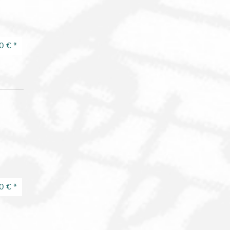
0 €
*
r
0 €
*