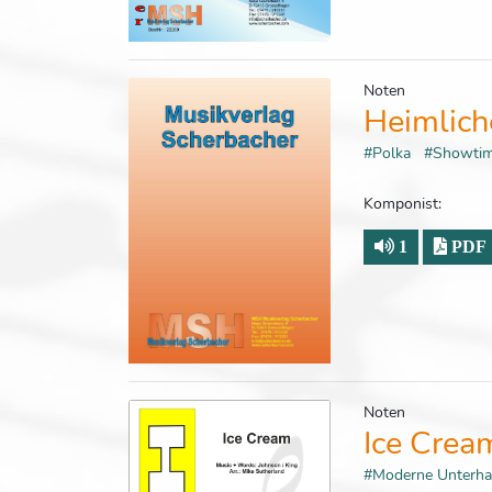
Noten
Heimlich
#Polka
#Showti
Komponist:
1
PDF
Noten
Ice Crea
#Moderne Unterh