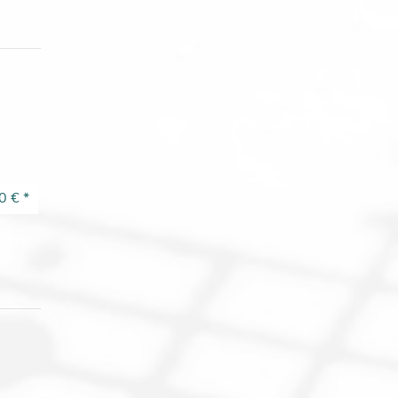
0 €
*