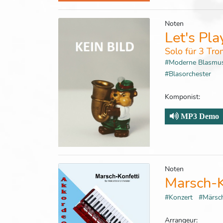
Noten
Let's Pl
Solo für 3 Tr
#Moderne Blasmu
#Blasorchester
Komponist:
MP3 Demo
Noten
Marsch-K
#Konzert
#Märs
Arrangeur: