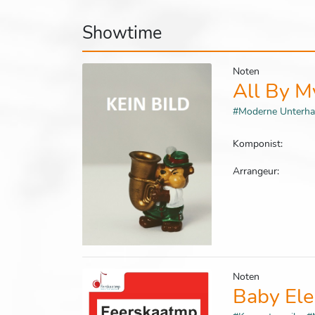
Showtime
Noten
All By M
#Moderne Unterh
Komponist:
Arrangeur:
Noten
Baby El