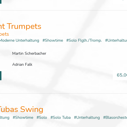
ht Trumpets
pets
Moderne Unterhaltung
#Showtime
#Solo Flglh./Tromp.
#Unterhalt
Martin Scherbacher
Adrian Falk
65,0
Tubas Swing
altung
#Showtime
#Solo
#Solo Tuba
#Unterhaltung
#Blasorches