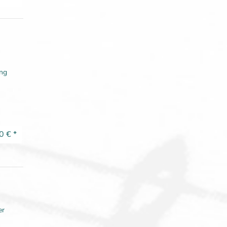
ung
0 €
*
ter