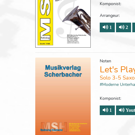
Komponist:
Arrangeur:
1
2
Noten
Let's Pla
Solo 3-5 Sax
#Moderne Unterh
Komponist:
1
Yout