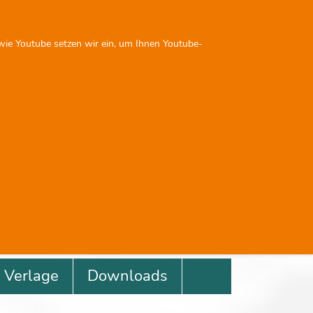
Sie sind nicht angemeldet
 wie Youtube setzen wir ein, um Ihnen Youtube-
Next
Previous
Next
0
0
Verlage
Downloads