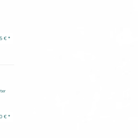
5 €
*
ster
0 €
*