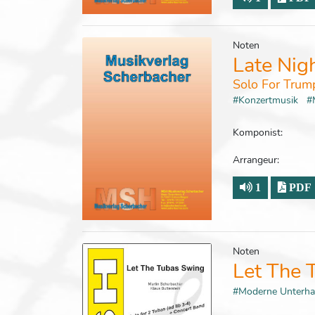
Noten
Late Nig
Solo For Trum
#Konzertmusik
#
Komponist:
Arrangeur:
1
PDF
Noten
Let The 
#Moderne Unterh