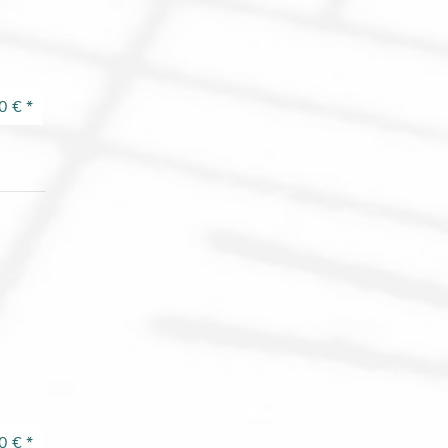
0 €
*
0 €
*