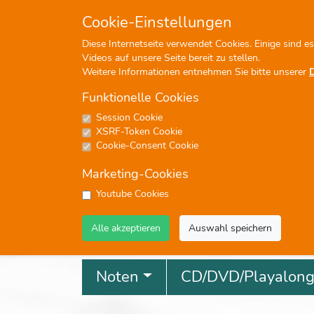
+49 (0)7476-913330
in
Cookie-Einstellungen
Diese Internetseite verwendet Cookies. Einige sind e
Videos auf unsere Seite bereit zu stellen.
Weitere Informationen entnehmen Sie bitte unserer
Funktionelle Cookies
Session Cookie
P
XSRF-Token Cookie
Cookie-Consent Cookie
Marketing-Cookies
Youtube Cookies
Profisuche
Alle akzeptieren
Auswahl speichern
Noten
CD/DVD/Playalon