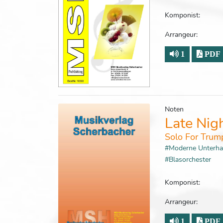
Komponist:
Arrangeur:
1
PDF
Noten
Late Nig
Solo For Trum
#Moderne Unterh
#Blasorchester
Komponist:
Arrangeur:
1
PDF