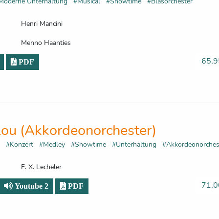
Moderne Unterhaltung
#Musical
#Showtime
#Blasorchester
Henri Mancini
Menno Haanties
65,9
PDF
lou (Akkordeonorchester)
ke
#Konzert
#Medley
#Showtime
#Unterhaltung
#Akkordeonorche
F. X. Lecheler
71,0
Youtube 2
PDF