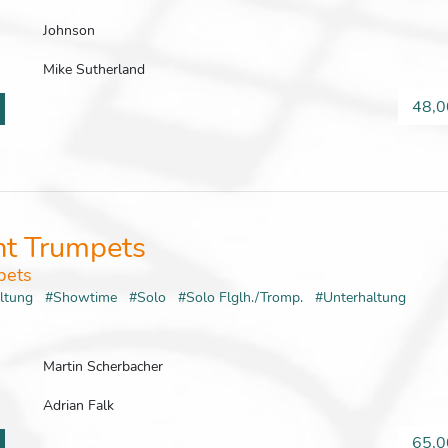
Johnson
Mike Sutherland
48,0
ht Trumpets
pets
altung
#Showtime
#Solo
#Solo Flglh./Tromp.
#Unterhaltung
Martin Scherbacher
Adrian Falk
65,0