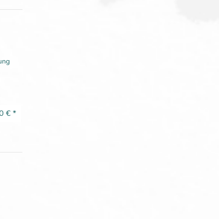
tung
0 €
*