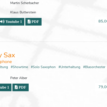
Martin Scherbacher
Klaus Butterstein
85,0
Youtube 1
PDF
y Sax
ophone
altung
#Showtime
#Solo Saxophon
#Unterhaltung
#Blasorcheste
Peter Alber
79,0
ube 1
PDF