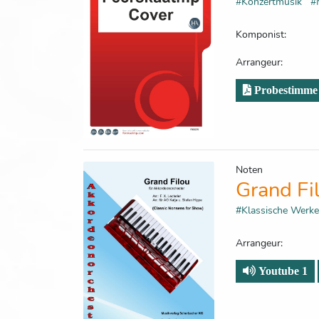
#Konzertmusik
#
Komponist:
Arrangeur:
Probestimme
Noten
Grand Fi
#Klassische Wer
Arrangeur:
Youtube 1