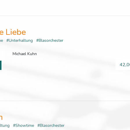
e Liebe
me
#Unterhaltung
#Blasorchester
Michael Kuhn
42,0
m
altung
#Showtime
#Blasorchester