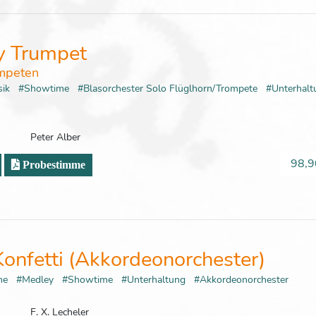
ay Trumpet
ompeten
sik
#Showtime
#Blasorchester Solo Flüglhorn/Trompete
#Unterhal
Peter Alber
98,9
Probestimme
onfetti (Akkordeonorchester)
che
#Medley
#Showtime
#Unterhaltung
#Akkordeonorchester
F. X. Lecheler