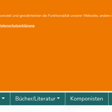
fo@scherbacher.de
Newsletter abonnieren
ssenziell und gewährleisten die Funktionalität unserer Webseite, andere
Datenschutzerklärung
.
revious
g
Bücher/Literatur
Komponisten