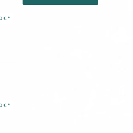
0 €
*
0 €
*