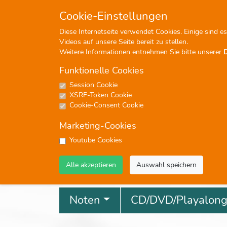
+49 (0)7476-913330
in
Cookie-Einstellungen
Diese Internetseite verwendet Cookies. Einige sind e
Videos auf unsere Seite bereit zu stellen.
Weitere Informationen entnehmen Sie bitte unserer
Funktionelle Cookies
Session Cookie
P
XSRF-Token Cookie
Cookie-Consent Cookie
Marketing-Cookies
Youtube Cookies
Profisuche
Alle akzeptieren
Auswahl speichern
Noten
CD/DVD/Playalon