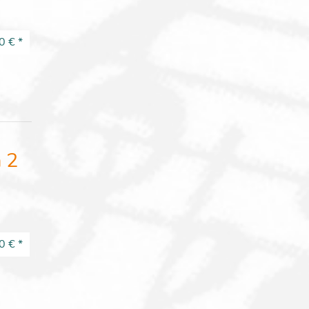
0 €
*
 2
0 €
*