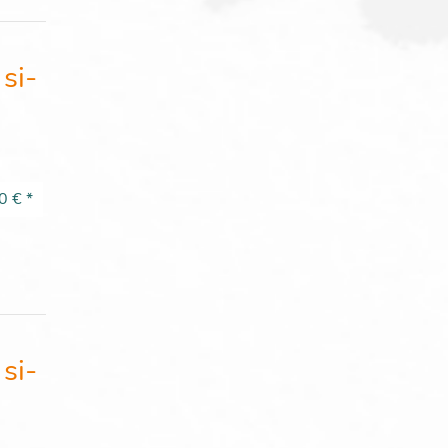
si-
0 €
*
si-