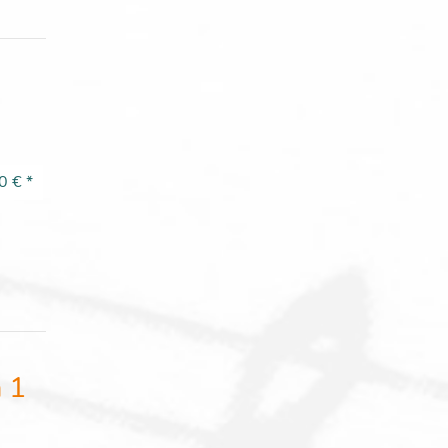
0 €
*
 1