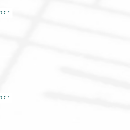
0 €
*
0 €
*