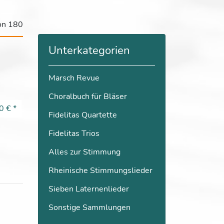
von 180
Unterkategorien
Marsch Revue
Choralbuch für Bläser
0 €
*
Fidelitas Quartette
Fidelitas Trios
Alles zur Stimmung
Rheinische Stimmungslieder
Sieben Laternenlieder
Sonstige Sammlungen