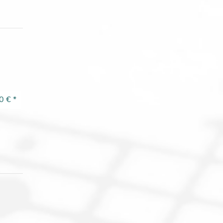
0 €
*