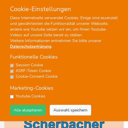
Cookie-Einstellungen
0
0
Diese Internetseite verwendet Cookies. Einige sind essenziell
und gewährleisten die Funktionalität unserer Webseite,
Profisuche
Menü
andere wie Youtube setzen wir ein, um Ihnen Youtube-
Videos auf unsere Seite bereit zu stellen.
Weitere Informationen entnehmen Sie bitte unserer
Datenschutzerklärung
.
Funktionelle Cookies
Session Cookie
Noten
XSRF-Token Cookie
Mährisches Ständchen
Cookie-Consent Cookie
#Polka
#Unterhaltung
#Blasorchester
Marketing-Cookies
Youtube Cookies
Alle akzeptieren
Auswahl speichern