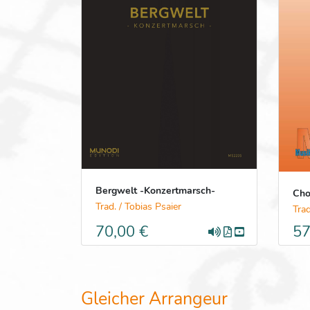
Bergwelt -Konzertmarsch-
Cho
Trad. / Tobias Psaier
Trad
70,00 €
57
Gleicher Arrangeur