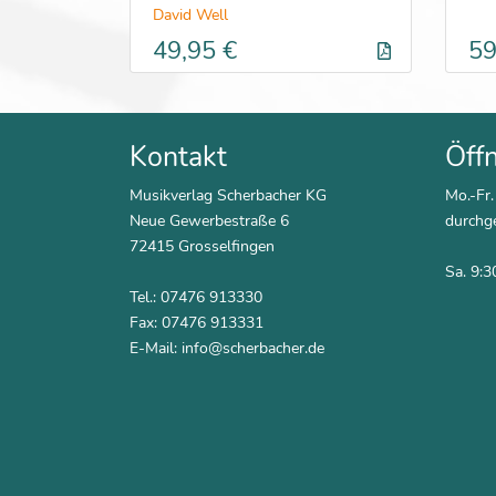
David Well
49,95 €
59
Kontakt
Öff
Musikverlag Scherbacher KG
Mo.-Fr.
Neue Gewerbestraße 6
durchg
72415 Grosselfingen
Sa. 9:3
Tel.: 07476 913330
Fax: 07476 913331
E-Mail:
info@scherbacher.de