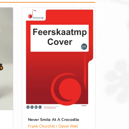
Never Smile At A Crocodile
Frank Churchill / David Well