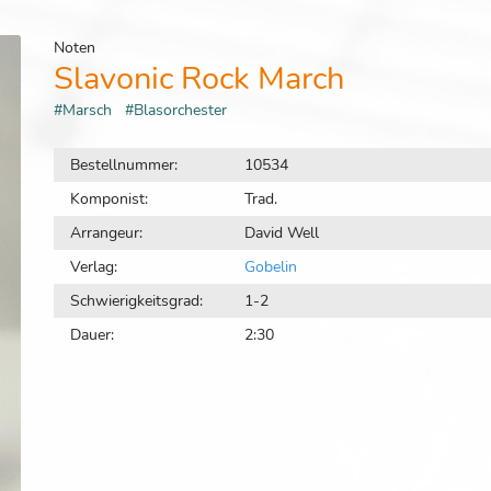
Noten
Slavonic Rock March
#Marsch
#Blasorchester
Bestellnummer:
10534
Komponist:
Trad.
Arrangeur:
David Well
Verlag:
Gobelin
Schwierigkeitsgrad:
1-2
Dauer:
2:30