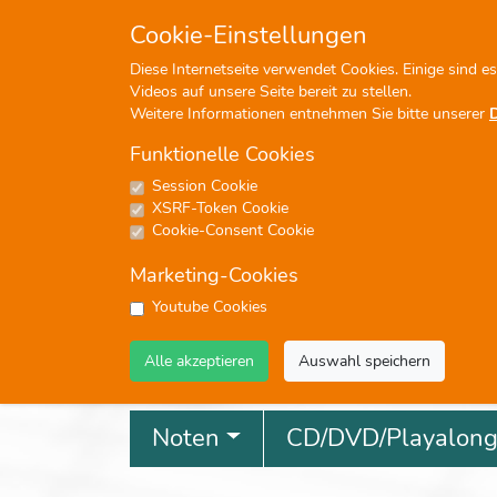
+49 (0)7476-913330
in
Cookie-Einstellungen
Diese Internetseite verwendet Cookies. Einige sind e
Videos auf unsere Seite bereit zu stellen.
Weitere Informationen entnehmen Sie bitte unserer
Funktionelle Cookies
Session Cookie
P
XSRF-Token Cookie
Cookie-Consent Cookie
Marketing-Cookies
Youtube Cookies
Profisuche
Alle akzeptieren
Auswahl speichern
Noten
CD/DVD/Playalon