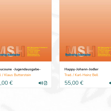
ucoune -Jugendausgabe-
Happy-Johann-Jodler
. / Klaus Butterstein
Trad. / Karl-Heinz Bell
,00 €
55,00 €