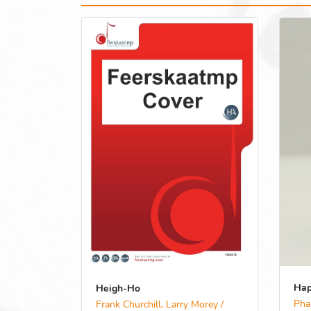
Hap
Heigh-Ho
Pha
Frank Churchill, Larry Morey /