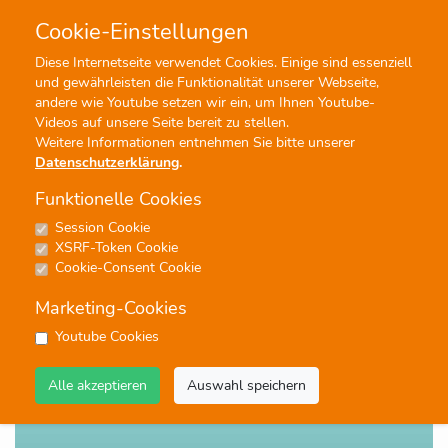
Cookie-Einstellungen
0
0
Diese Internetseite verwendet Cookies. Einige sind essenziell
und gewährleisten die Funktionalität unserer Webseite,
Profisuche
Menü
andere wie Youtube setzen wir ein, um Ihnen Youtube-
Videos auf unsere Seite bereit zu stellen.
Weitere Informationen entnehmen Sie bitte unserer
Datenschutzerklärung
.
Funktionelle Cookies
Session Cookie
Noten
XSRF-Token Cookie
Danny Boy
Cookie-Consent Cookie
#Jugendblasorchester
#Moderne Unterhaltung
Marketing-Cookies
Youtube Cookies
Alle akzeptieren
Auswahl speichern