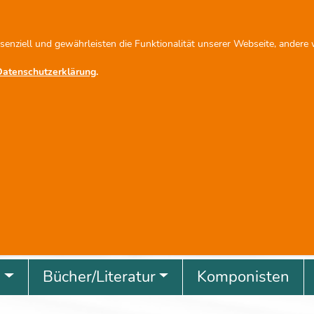
fo@scherbacher.de
Newsletter abonnieren
ssenziell und gewährleisten die Funktionalität unserer Webseite, andere
Datenschutzerklärung
.
revious
g
Bücher/Literatur
Komponisten