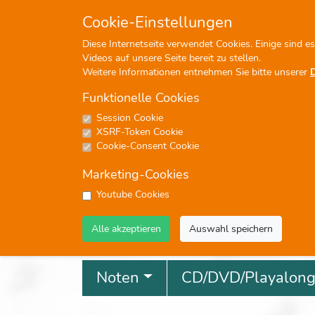
+49 (0)7476-913330
in
Cookie-Einstellungen
Diese Internetseite verwendet Cookies. Einige sind e
Videos auf unsere Seite bereit zu stellen.
Weitere Informationen entnehmen Sie bitte unserer
Funktionelle Cookies
Session Cookie
P
XSRF-Token Cookie
Cookie-Consent Cookie
Marketing-Cookies
Youtube Cookies
Profisuche
Alle akzeptieren
Auswahl speichern
Noten
CD/DVD/Playalon