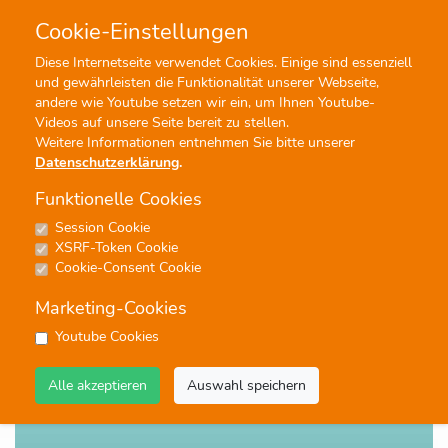
Cookie-Einstellungen
0
0
Diese Internetseite verwendet Cookies. Einige sind essenziell
und gewährleisten die Funktionalität unserer Webseite,
Profisuche
Menü
andere wie Youtube setzen wir ein, um Ihnen Youtube-
Videos auf unsere Seite bereit zu stellen.
Weitere Informationen entnehmen Sie bitte unserer
Datenschutzerklärung
.
Funktionelle Cookies
Session Cookie
Noten
XSRF-Token Cookie
The House Of The Rising Sun
Cookie-Consent Cookie
#Jugendblasorchester
#Unterhaltung
#Blasorchester
Marketing-Cookies
Youtube Cookies
Alle akzeptieren
Auswahl speichern