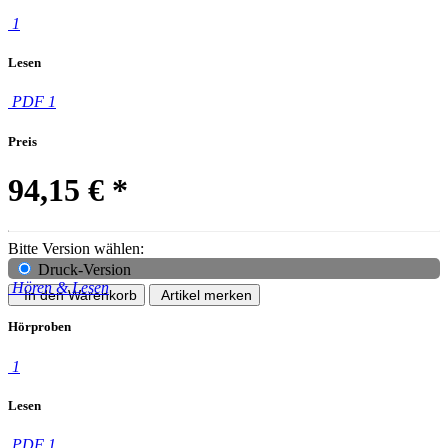
1
Lesen
PDF 1
Preis
94,15 €
*
Bitte Version wählen:
Druck-Version
Hören & Lesen
In den Warenkorb
Artikel merken
Hörproben
1
Lesen
PDF 1