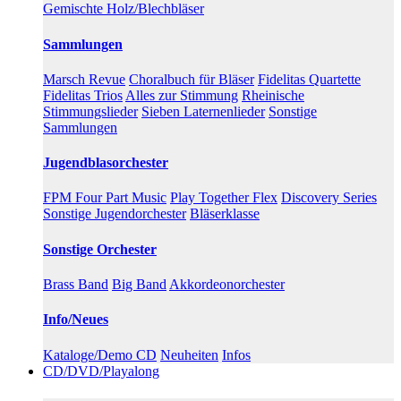
Gemischte Holz/Blechbläser
Sammlungen
Marsch Revue
Choralbuch für Bläser
Fidelitas Quartette
Fidelitas Trios
Alles zur Stimmung
Rheinische
Stimmungslieder
Sieben Laternenlieder
Sonstige
Sammlungen
Jugendblasorchester
FPM Four Part Music
Play Together Flex
Discovery Series
Sonstige Jugendorchester
Bläserklasse
Sonstige Orchester
Brass Band
Big Band
Akkordeonorchester
Info/Neues
Kataloge/Demo CD
Neuheiten
Infos
CD/DVD/Playalong