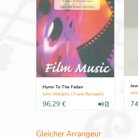
Jaw
Hymn To The Fallen
Joh
John Williams / Frank Bernaerts
96,29 €
74
Gleicher Arrangeur