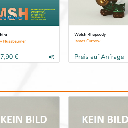
Welsh Rhapsody
hira
James Curnow
y Nussbaumer
7,90 €
Preis auf Anfrage