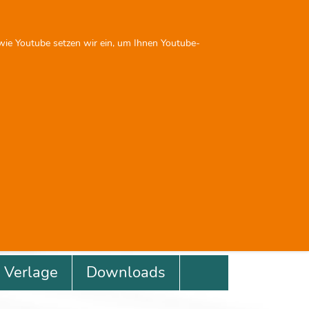
Sie sind nicht angemeldet
 wie Youtube setzen wir ein, um Ihnen Youtube-
Next
Previous
Next
0
0
Verlage
Downloads