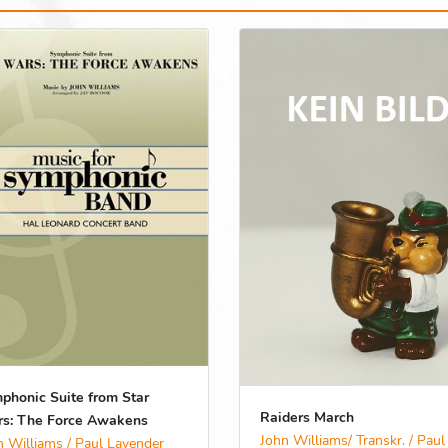
phonic Suite from Star
Raiders March
s: The Force Awakens
John Williams/ Transkr. / Paul
n Williams / Paul Lavender