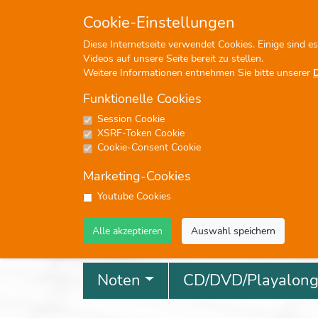
+49 (0)7476-913330
in
Cookie-Einstellungen
Diese Internetseite verwendet Cookies. Einige sind e
Videos auf unsere Seite bereit zu stellen.
Weitere Informationen entnehmen Sie bitte unserer
Funktionelle Cookies
Session Cookie
P
XSRF-Token Cookie
Cookie-Consent Cookie
Marketing-Cookies
Youtube Cookies
Profisuche
Alle akzeptieren
Auswahl speichern
Noten
CD/DVD/Playalon