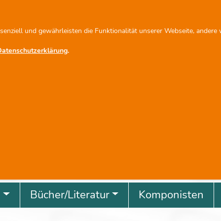
fo@scherbacher.de
Newsletter abonnieren
ssenziell und gewährleisten die Funktionalität unserer Webseite, andere
Datenschutzerklärung
.
revious
g
Bücher/Literatur
Komponisten