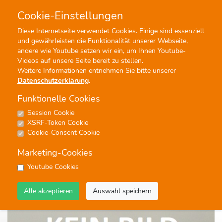
Cookie-Einstellungen
0
0
Diese Internetseite verwendet Cookies. Einige sind essenziell
und gewährleisten die Funktionalität unserer Webseite,
Profisuche
Menü
andere wie Youtube setzen wir ein, um Ihnen Youtube-
Videos auf unsere Seite bereit zu stellen.
Weitere Informationen entnehmen Sie bitte unserer
Datenschutzerklärung
.
Funktionelle Cookies
Session Cookie
Noten
XSRF-Token Cookie
Somewhere Out There
Cookie-Consent Cookie
(from An American Tale)
Marketing-Cookies
Youtube Cookies
Alle akzeptieren
Auswahl speichern