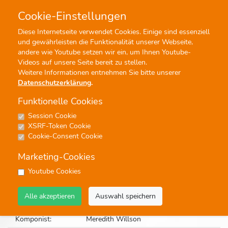
Cookie-Einstellungen
0
0
Diese Internetseite verwendet Cookies. Einige sind essenziell
und gewährleisten die Funktionalität unserer Webseite,
Profisuche
Menü
andere wie Youtube setzen wir ein, um Ihnen Youtube-
Videos auf unsere Seite bereit zu stellen.
Weitere Informationen entnehmen Sie bitte unserer
Datenschutzerklärung
.
Funktionelle Cookies
Session Cookie
Noten
XSRF-Token Cookie
It´s Beginning To Look Like
Cookie-Consent Cookie
Christmas
Marketing-Cookies
#Konzert
#Weihnachten
#Blasorchester
Youtube Cookies
Alle akzeptieren
Auswahl speichern
Bestellnummer:
11895
Komponist:
Meredith Willson