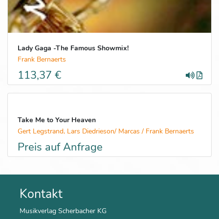
Lady Gaga -The Famous Showmix!
Frank Bernaerts
113,37 €
Take Me to Your Heaven
Gert Legstrand, Lars Diedrieson/ Marcas / Frank Bernaerts
Preis auf Anfrage
Kontakt
Musikverlag Scherbacher KG