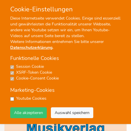
Cookie-Einstellungen
0
0
Diese Internetseite verwendet Cookies. Einige sind essenziell
und gewährleisten die Funktionalität unserer Webseite,
Profisuche
Menü
andere wie Youtube setzen wir ein, um Ihnen Youtube-
Videos auf unsere Seite bereit zu stellen.
Weitere Informationen entnehmen Sie bitte unserer
Datenschutzerklärung
.
Funktionelle Cookies
Session Cookie
Noten
XSRF-Token Cookie
Chorsatz: Da berühren sich
Cookie-Consent Cookie
Himmel und Erde
Marketing-Cookies
20 Stimmen
Youtube Cookies
#Feierliche/Sakrale Musik
#Blasorchester
Alle akzeptieren
Auswahl speichern