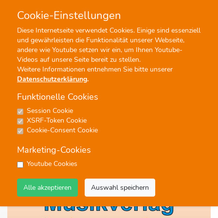
Cookie-Einstellungen
0
0
Diese Internetseite verwendet Cookies. Einige sind essenziell
und gewährleisten die Funktionalität unserer Webseite,
Profisuche
Menü
andere wie Youtube setzen wir ein, um Ihnen Youtube-
Videos auf unsere Seite bereit zu stellen.
Weitere Informationen entnehmen Sie bitte unserer
Datenschutzerklärung
.
Funktionelle Cookies
Session Cookie
Noten
XSRF-Token Cookie
Blue Spanish Eyes - Big Band -
Cookie-Consent Cookie
nicht lieferbar-
Marketing-Cookies
#Big Band
Youtube Cookies
Alle akzeptieren
Auswahl speichern