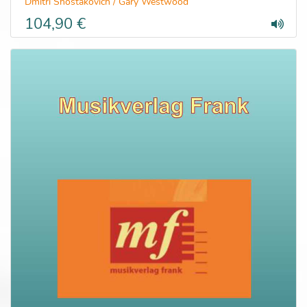
Dmitri Shostakovich / Gary Westwood
104,90 €