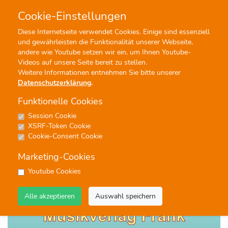
Cookie-Einstellungen
0
0
Diese Internetseite verwendet Cookies. Einige sind essenziell
und gewährleisten die Funktionalität unserer Webseite,
Profisuche
Menü
andere wie Youtube setzen wir ein, um Ihnen Youtube-
Videos auf unsere Seite bereit zu stellen.
Weitere Informationen entnehmen Sie bitte unserer
Datenschutzerklärung
.
Funktionelle Cookies
Session Cookie
Noten
XSRF-Token Cookie
DERT ÄNET EM BÄRGLI IM
Cookie-Consent Cookie
TRUEB
Marketing-Cookies
#Blasorchester
Youtube Cookies
Alle akzeptieren
Auswahl speichern