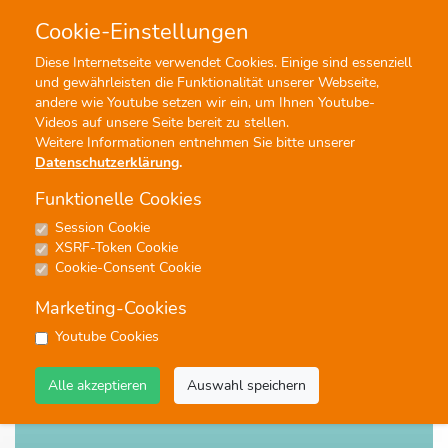
Cookie-Einstellungen
0
0
Diese Internetseite verwendet Cookies. Einige sind essenziell
und gewährleisten die Funktionalität unserer Webseite,
Profisuche
Menü
andere wie Youtube setzen wir ein, um Ihnen Youtube-
Videos auf unsere Seite bereit zu stellen.
Weitere Informationen entnehmen Sie bitte unserer
Datenschutzerklärung
.
Funktionelle Cookies
Session Cookie
Noten
XSRF-Token Cookie
MARSCH DER BAUMEISTER
Cookie-Consent Cookie
#Blasorchester
Marketing-Cookies
Youtube Cookies
Alle akzeptieren
Auswahl speichern