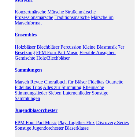
Konzertmärsche
Märsche
Straßenmärsche
Prozessionsmärsche
Traditionsmärsche
Märsche im
Marschformat
Ensembles
Holzbläser
Blechbläser
Percussion
Kleine Blasmusik
7er
Besetzung
FPM Four Part Music
Flexible Ausgaben
Gemischte Holz/Blechbläser
Sammlungen
Marsch Revue
Choralbuch für Bläser
Fidelitas Quartette
Fidelitas Trios
Alles zur Stimmung
Rheinische
Stimmungslieder
Sieben Laternenlieder
Sonstige
Sammlungen
Jugendblasorchester
FPM Four Part Music
Play Together Flex
Discovery Series
Sonstige Jugendorchester
Bläserklasse