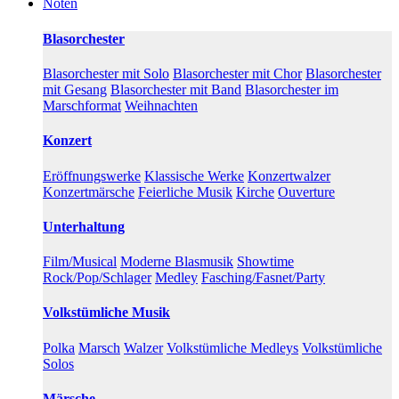
Noten
Blasorchester
Blasorchester mit Solo
Blasorchester mit Chor
Blasorchester
mit Gesang
Blasorchester mit Band
Blasorchester im
Marschformat
Weihnachten
Konzert
Eröffnungswerke
Klassische Werke
Konzertwalzer
Konzertmärsche
Feierliche Musik
Kirche
Ouverture
Unterhaltung
Film/Musical
Moderne Blasmusik
Showtime
Rock/Pop/Schlager
Medley
Fasching/Fasnet/Party
Volkstümliche Musik
Polka
Marsch
Walzer
Volkstümliche Medleys
Volkstümliche
Solos
Märsche