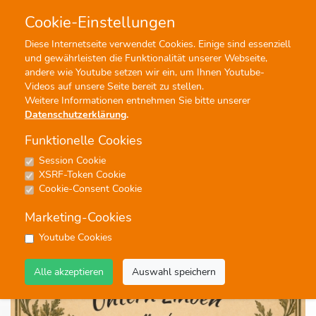
Cookie-Einstellungen
0
0
Diese Internetseite verwendet Cookies. Einige sind essenziell
und gewährleisten die Funktionalität unserer Webseite,
Profisuche
Menü
andere wie Youtube setzen wir ein, um Ihnen Youtube-
Videos auf unsere Seite bereit zu stellen.
Weitere Informationen entnehmen Sie bitte unserer
Datenschutzerklärung
.
Funktionelle Cookies
Session Cookie
Noten
XSRF-Token Cookie
Untern Linden, untern Linden
Cookie-Consent Cookie
#Konzertmarsch
#Marsch
#Unterhaltung
#Blasorchester
Marketing-Cookies
Youtube Cookies
Alle akzeptieren
Auswahl speichern