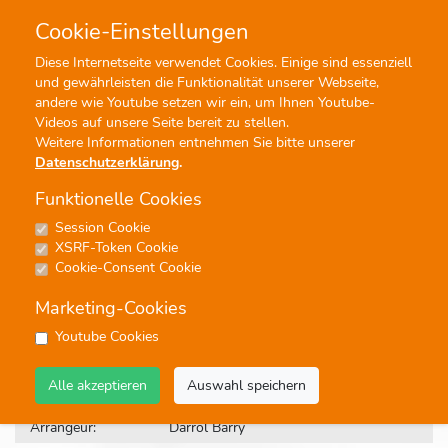
Cookie-Einstellungen
0
0
Diese Internetseite verwendet Cookies. Einige sind essenziell
und gewährleisten die Funktionalität unserer Webseite,
Profisuche
Menü
andere wie Youtube setzen wir ein, um Ihnen Youtube-
Videos auf unsere Seite bereit zu stellen.
Weitere Informationen entnehmen Sie bitte unserer
Datenschutzerklärung
.
Funktionelle Cookies
Session Cookie
Noten
XSRF-Token Cookie
Journey Through America
Cookie-Consent Cookie
#Blasorchester
#Medley
#Konzert
Marketing-Cookies
Youtube Cookies
Bestellnummer:
22685
Alle akzeptieren
Auswahl speichern
Komponist:
Traditional
Arrangeur:
Darrol Barry