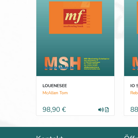
LOUENESEE
IO 
McAllen Tom
Rebe
98,90 €
88