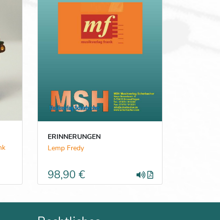
ERINNERUNGEN
nk
Lemp Fredy
98,90 €