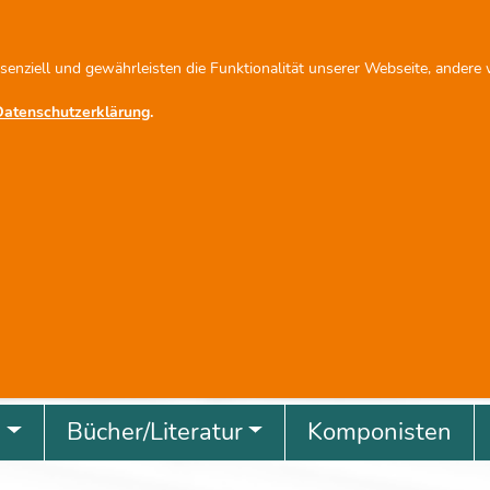
fo@scherbacher.de
Newsletter abonnieren
ssenziell und gewährleisten die Funktionalität unserer Webseite, andere
Datenschutzerklärung
.
revious
g
Bücher/Literatur
Komponisten