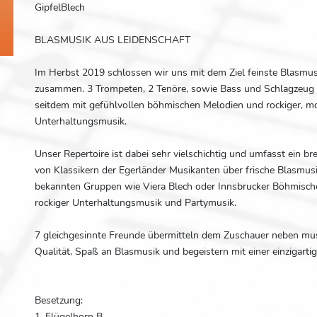
GipfelBlech
BLASMUSIK AUS LEIDENSCHAFT
Im Herbst 2019 schlossen wir uns mit dem Ziel feinste Blasmus
zusammen. 3 Trompeten, 2 Tenöre, sowie Bass und Schlagzeug
seitdem mit gefühlvollen böhmischen Melodien und rockiger, m
Unterhaltungsmusik.
Unser Repertoire ist dabei sehr vielschichtig und umfasst ein b
von Klassikern der Egerländer Musikanten über frische Blasmusi
bekannten Gruppen wie Viera Blech oder Innsbrucker Böhmische
rockiger Unterhaltungsmusik und Partymusik.
7 gleichgesinnte Freunde übermitteln dem Zuschauer neben mus
Qualität, Spaß an Blasmusik und begeistern mit einer einzigart
Besetzung:
1. Flügelhorn B