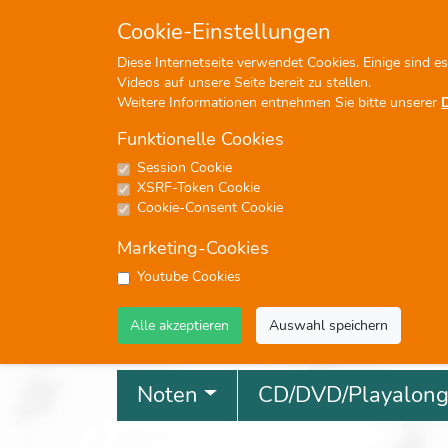
+49 (0)7476-913330
in
Cookie-Einstellungen
Diese Internetseite verwendet Cookies. Einige sind e
Videos auf unsere Seite bereit zu stellen.
Weitere Informationen entnehmen Sie bitte unserer
Funktionelle Cookies
Session Cookie
P
XSRF-Token Cookie
Cookie-Consent Cookie
Marketing-Cookies
Youtube Cookies
Profisuche
Alle akzeptieren
Auswahl speichern
Noten
CD/DVD/Playalon