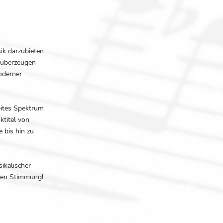
ik darzubieten
 überzeugen
oderner
reites Spektrum
ktitel von
 bis hin zu
ikalischer
igen Stimmung!