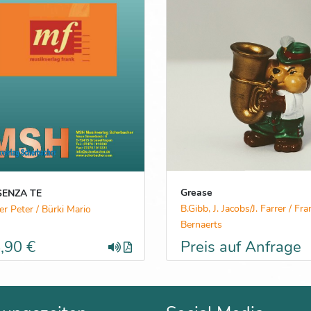
Grease
SENZA TE
B.Gibb, J. Jacobs/J. Farrer / Fra
r Peter / Bürki Mario
Bernaerts
,90 €
Preis auf Anfrage