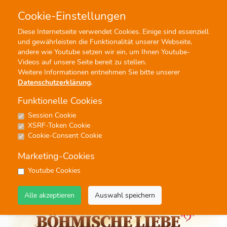
Cookie-Einstellungen
0
0
Diese Internetseite verwendet Cookies. Einige sind essenziell
und gewährleisten die Funktionalität unserer Webseite,
Profisuche
Menü
andere wie Youtube setzen wir ein, um Ihnen Youtube-
Videos auf unsere Seite bereit zu stellen.
Weitere Informationen entnehmen Sie bitte unserer
Datenschutzerklärung
.
Funktionelle Cookies
Session Cookie
Noten
XSRF-Token Cookie
Zum Glück gibt's Blasmusik -
Cookie-Consent Cookie
Polka-
Marketing-Cookies
#Polka
#Unterhaltung
#Blasorchester
#Volkstümliche Musik
Youtube Cookies
Alle akzeptieren
Auswahl speichern