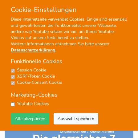
Cookie-Einstellungen
0
0
Diese Internetseite verwendet Cookies. Einige sind essenziell
und gewährleisten die Funktionalität unserer Webseite,
Profisuche
Menü
andere wie Youtube setzen wir ein, um Ihnen Youtube-
Videos auf unsere Seite bereit zu stellen.
Weitere Informationen entnehmen Sie bitte unserer
Datenschutzerklärung
.
Funktionelle Cookies
Session Cookie
Noten
XSRF-Token Cookie
Die glorreichen 7, Polka -7er
Cookie-Consent Cookie
Besetzung-
Marketing-Cookies
7 Rhöner FRANKen
Youtube Cookies
#Polka
#Unterhaltung
#Blasorchester
#7er Besetzung
Alle akzeptieren
Auswahl speichern