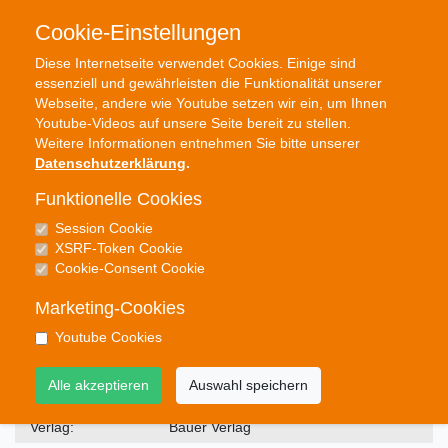
Cookie-Einstellungen
Diese Internetseite verwendet Cookies. Einige sind
essenziell und gewährleisten die Funktionalität unserer
Profisuche
Menü
Webseite, andere wie Youtube setzen wir ein, um Ihnen
Youtube-Videos auf unsere Seite bereit zu stellen.
Weitere Informationen entnehmen Sie bitte unserer
Datenschutzerklärung
.
Funktionelle Cookies
Session Cookie
Noten
XSRF-Token Cookie
Schlesische Rhapsodie
Cookie-Consent Cookie
#Konzertmusik
Marketing-Cookies
Youtube Cookies
Bestellnummer:
30382
Alle akzeptieren
Auswahl speichern
Komponist:
Majo
Verlag:
Bauer Verlag