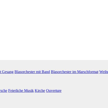
it Gesang
Blasorchester mit Band
Blasorchester im Marschformat
Weih
rsche
Feierliche Musik
Kirche
Ouverture