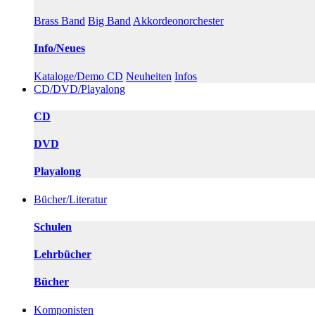
Brass Band
Big Band
Akkordeonorchester
Info/Neues
Kataloge/Demo CD
Neuheiten
Infos
CD/DVD/Playalong
CD
DVD
Playalong
Bücher/Literatur
Schulen
Lehrbücher
Bücher
Komponisten