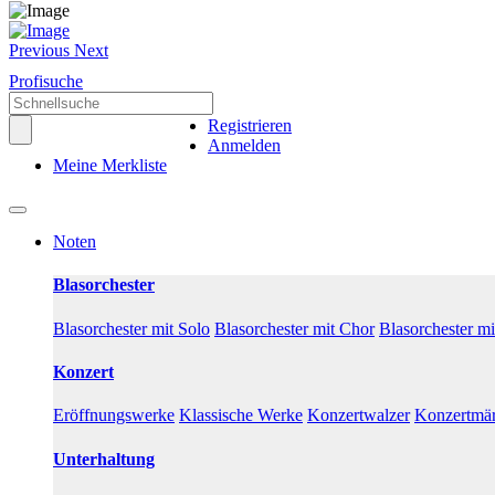
Previous
Next
Profisuche
Registrieren
Anmelden
Meine Merkliste
Noten
Blasorchester
Blasorchester mit Solo
Blasorchester mit Chor
Blasorchester m
Konzert
Eröffnungswerke
Klassische Werke
Konzertwalzer
Konzertmä
Unterhaltung