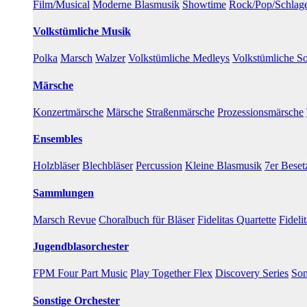
Film/Musical
Moderne Blasmusik
Showtime
Rock/Pop/Schlag
Volkstümliche Musik
Polka
Marsch
Walzer
Volkstümliche Medleys
Volkstümliche So
Märsche
Konzertmärsche
Märsche
Straßenmärsche
Prozessionsmärsche
Ensembles
Holzbläser
Blechbläser
Percussion
Kleine Blasmusik
7er Bese
Sammlungen
Marsch Revue
Choralbuch für Bläser
Fidelitas Quartette
Fideli
Jugendblasorchester
FPM Four Part Music
Play Together Flex
Discovery Series
Son
Sonstige Orchester