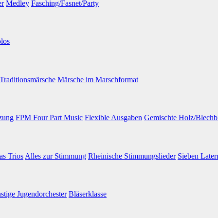
er
Medley
Fasching/Fasnet/Party
los
Traditionsmärsche
Märsche im Marschformat
tzung
FPM Four Part Music
Flexible Ausgaben
Gemischte Holz/Blechb
tas Trios
Alles zur Stimmung
Rheinische Stimmungslieder
Sieben Later
stige Jugendorchester
Bläserklasse