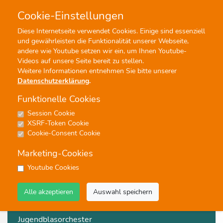
Cookie-Einstellungen
Diese Internetseite verwendet Cookies. Einige sind essenziell
und gewährleisten die Funktionalität unserer Webseite,
Profisuche
Menü
andere wie Youtube setzen wir ein, um Ihnen Youtube-
Videos auf unsere Seite bereit zu stellen.
Weitere Informationen entnehmen Sie bitte unserer
Datenschutzerklärung
.
Funktionelle Cookies
Session Cookie
ferskaatmp
XSRF-Token Cookie
Cookie-Consent Cookie
112 Ergebnisse - Seite 1 von 6 - Treffer 1 von 20
Marketing-Cookies
Konzertmusik
Youtube Cookies
Weihnacht
Alle akzeptieren
Auswahl speichern
Blasorchester
Jugendblasorchester