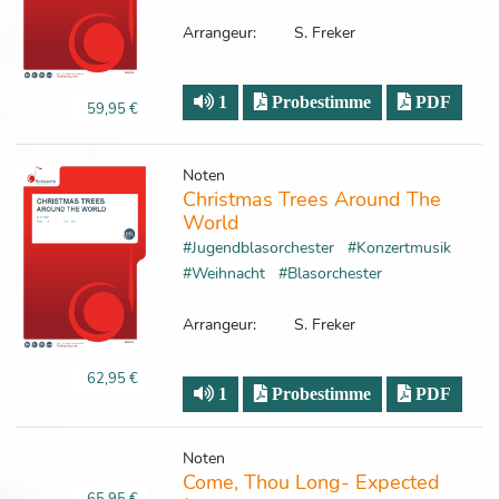
Arrangeur:
S. Freker
1
Probestimme
PDF
59,95 €
Noten
Christmas Trees Around The
World
#Jugendblasorchester
#Konzertmusik
#Weihnacht
#Blasorchester
Arrangeur:
S. Freker
62,95 €
1
Probestimme
PDF
Noten
Come, Thou Long- Expected