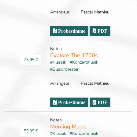
Arrangeur:
Pascal Mathieu
Probestimme
PDF
Noten
Explore The 1700s
75,95 €
#Klassik
#Konzertmusik
#Blasorchester
Arrangeur:
Pascal Mathieu
Probestimme
PDF
Noten
Morning Mood
59,95 €
#Klassik
#Konzertmusik