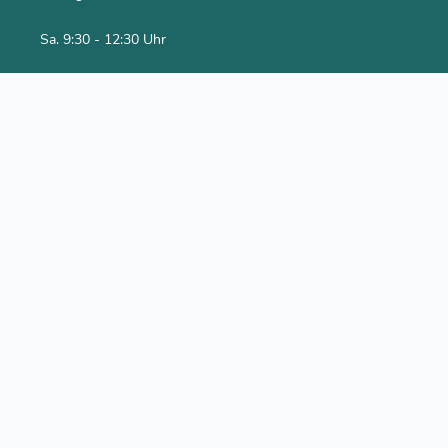
Sa. 9:30 - 12:30 Uhr
Social Media
Youtube Kanal
Facebook
Newsletter abonnieren
Rechtliches
Impressum
Datenschutzerklärung
AGB
Versand & Bezahlung
Alle Preise inklusive gesetzlicher Mehrwertsteuer.
*inkl. 7% MwSt.