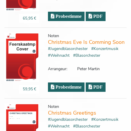
Probestimme
PDF
65,95 €
Noten
Christmas Eve Is Comming Soon
#Jugendblasorchester
#Konzertmusik
#Weihnacht
#Blasorchester
Arrangeur:
Peter Martin
Probestimme
PDF
59,95 €
Noten
Christmas Greetings
#Jugendblasorchester
#Konzertmusik
#Weihnacht
#Blasorchester