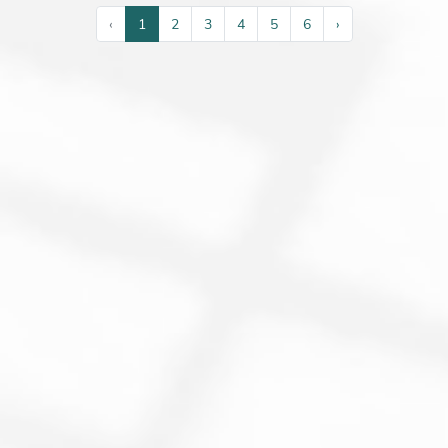
‹
1
2
3
4
5
6
›