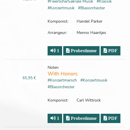
#Feierliche/Sakrale Musik
#Klassik
#Konzertmusik
#Blasorchester
Komponist:
Handel Parker
Arrangeur:
Menno Haantjes
1
Probestimme
PDF
Noten
With Honors
65,95 €
#Konzertmarsch
#Konzertmusik
#Blasorchester
Komponist:
Carl Wittrock
1
Probestimme
PDF