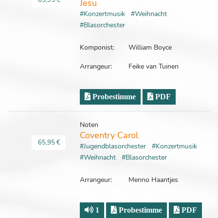
65,95 €
Jesu
#Konzertmusik
#Weihnacht
#Blasorchester
Komponist:
William Boyce
Arrangeur:
Feike van Tuinen
Probestimme
PDF
Noten
Coventry Carol
65,95 €
#Jugendblasorchester
#Konzertmusik
#Weihnacht
#Blasorchester
Arrangeur:
Menno Haantjes
1
Probestimme
PDF