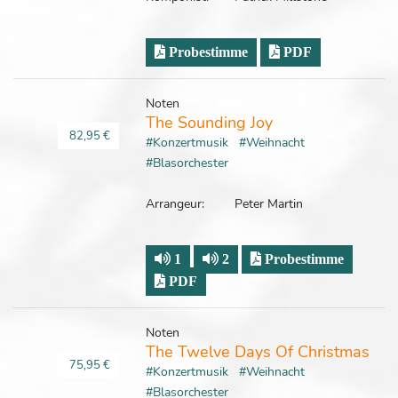
Probestimme
PDF
Noten
The Sounding Joy
82,95 €
#Konzertmusik
#Weihnacht
#Blasorchester
Arrangeur:
Peter Martin
1
2
Probestimme
PDF
Noten
The Twelve Days Of Christmas
75,95 €
#Konzertmusik
#Weihnacht
#Blasorchester