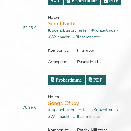
1
Probestimme
PDF
Noten
Silent Night
62,95 €
#Jugendblasorchester
#Konzertmusik
#Weihnacht
#Blasorchester
Komponist:
F. Gruber
Arrangeur:
Pascal Mathieu
Probestimme
PDF
Noten
Songs Of Joy
75,95 €
#Jugendblasorchester
#Konzertmusik
#Weihnacht
#Blasorchester
Komponist:
Patrick Millstone