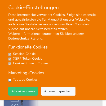
Cookie-Einstellungen
0
0
Diese Internetseite verwendet Cookies. Einige sind essenziell
und gewährleisten die Funktionalität unserer Webseite,
Profisuche
Menü
andere wie Youtube setzen wir ein, um Ihnen Youtube-
Videos auf unsere Seite bereit zu stellen.
Weitere Informationen entnehmen Sie bitte unserer
Datenschutzerklärung
.
Funktionelle Cookies
Session Cookie
Noten
XSRF-Token Cookie
Guantanamera (FPM)
Cookie-Consent Cookie
#Ensembles
#Jugendblasorchester
#Unterhaltung
Marketing-Cookies
#Blasorchester
#Flexible Ausgaben
#FPM Four Part Music
Youtube Cookies
Alle akzeptieren
Auswahl speichern