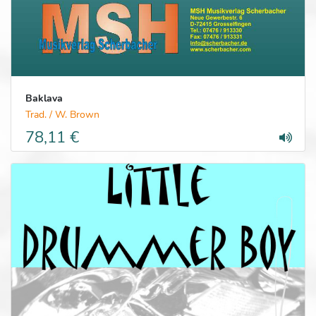
Baklava
Trad. / W. Brown
78,11 €