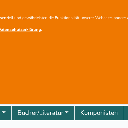
@scherbacher.de
Newsletter abonnieren
ssenziell und gewährleisten die Funktionalität unserer Webseite, andere
Datenschutzerklärung
.
revious
g
Bücher/Literatur
Komponisten