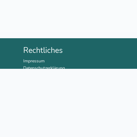
Rechtliches
Impressum
Datenschutzerklärung
AGB
Versand & Bezahlung
Alle Preise inklusive gesetzlicher
Mehrwertsteuer.
*inkl. 7% MwSt.
**inkl. 19% MwSt.
Cookie-Einstellungen