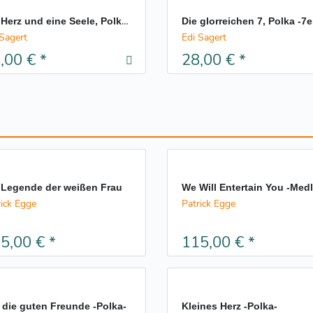
Ein Herz und eine Seele, Polka -Blasorchester-
 Sagert
Edi Sagert
,00 €
*
28,00 €
*
 Legende der weißen Frau
We Will Entertain You -Med
rick Egge
Patrick Egge
5,00 €
*
115,00 €
*
 die guten Freunde -Polka-
Kleines Herz -Polka-