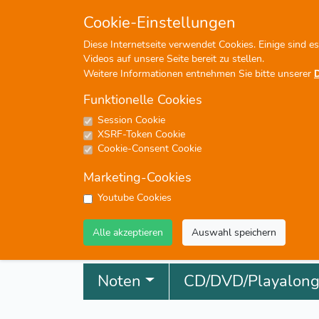
+49 (0)7476-913330
info
Cookie-Einstellungen
Diese Internetseite verwendet Cookies. Einige sind e
Videos auf unsere Seite bereit zu stellen.
Weitere Informationen entnehmen Sie bitte unserer
Funktionelle Cookies
Session Cookie
P
XSRF-Token Cookie
Cookie-Consent Cookie
Marketing-Cookies
Youtube Cookies
Profisuche
Alle akzeptieren
Auswahl speichern
Noten
CD/DVD/Playalon