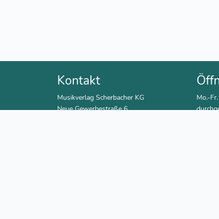
Kontakt
Öff
Musikverlag Scherbacher KG
Mo.-Fr.
Neue Gewerbestraße 6
durchg
72415 Grosselfingen
Sa. 9:3
Tel.: 07476 913330
Fax: 07476 913331
E-Mail:
info@scherbacher.de