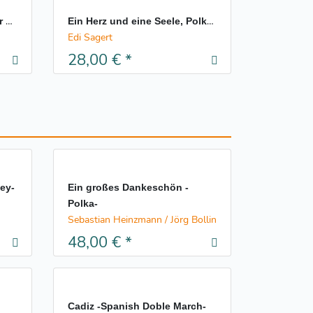
Ein Herz und eine Seele, Polka -7er Besetzung-
Die glorreichen 7, Polka -7er Besetzung-
Edi Sagert
28,00 €
*
ley-
Ein großes Dankeschön -
Polka-
Sebastian Heinzmann / Jörg Bollin
48,00 €
*
Cadiz -Spanish Doble March-